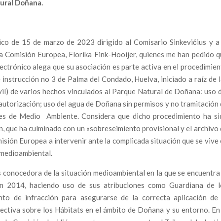
tural Doñana.
orrupción en la política francesa
iante que hizo temblar los cimientos de España
ico de 15 de marzo de 2023 dirigido al Comisario Sinkevičius y a 
cial contra un Juez Anticorrupción?
 Comisión Europea, Florika Fink-Hooijer, quienes me han pedido q
ente al fuego que devora España
ectrónico alega que su asociación es parte activa en el procedimie
instrucción no 3 de Palma del Condado, Huelva, iniciado a raíz de 
ciones del «Caso Koldo» apuntan a una presunta financiación
l) de varios hechos vinculados al Parque Natural de Doñana: uso 
y Koldo en el Gobierno
autorización; uso del agua de Doñana sin permisos y no tramitación
tes de Medio Ambiente. Considera que dicho procedimiento ha si
culos Políticos y Familiares Bajo la Lupa Judicial en
ón, que ha culminado con un «sobreseimiento provisional y el archivo
misión Europea a intervenir ante la complicada situación que se vive
e» Bajo el Foco Judicial
y medioambiental.
Fest Band Contest
s conocedora de la situación medioambiental en la que se encuentra
rribar a la UCO?
en 2014, haciendo uso de sus atribuciones como Guardiana de l
 Infierno de la Indiferencia
ento de infracción para asegurarse de la correcta aplicación de 
unidad y la Amenaza de un Nuevo Desastre en Doñana
ectiva sobre los Hábitats en el ámbito de Doñana y su entorno. En