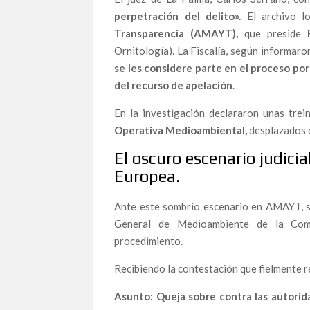
perpetración del delito».
El archivo l
Transparencia (AMAYT),
que preside
Infraestructuras al límite del colapso: cómo la 
Ornitología). La Fiscalía, según informar
se les considere parte en el proceso po
Poder en la Penumbra: Redes de Influencia, Re
del recurso de apelación
.
Manifestación en Fuerteventura contra la corrupc
En la investigación declararon unas tre
acceso real a la justicia
Operativa Medioambiental,
desplazados 
Ana Garrido Ramos, la denunciante que hoy vive
EDITORIAL | Cuando la solidaridad es la última 
El oscuro escenario judici
Europea.
La Navidad de los invisibles: activistas contra 
Ante este sombrío escenario en AMAYT, s
El precio de la honestidad: el abogado que perd
Galindo.
General de Medioambiente de la Com
procedimiento.
Francisco José Sánchez del Águila Ramón: el abo
el exilio.
Recibiendo la contestación que fielmente 
Asunto: Queja sobre contra las autorid
Ana Garrido Ramos: Las cinco vidas de una mujer
ciudadanía la proteja-