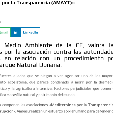
y por la Transparencia (AMAYT)»
TIVISMO QUE SE ENFRENTA AL ECOCIDIO DE
n
bre el impacto real de las macrogranjas en el Levante
Email
LinkedIn
a
e Medio Ambiente de la CE, valora l
al como el nuevo folclore de la resistencia.
 por la asociación contra las autoridad
al Audit for Marine Insurers in the Strait of Gibraltar.
las en relación con un procedimiento p
Parque Natural Doñana.
go emergente: un informe alerta del impacto del Hantavirus
dad civil
uertes aliados que se niegan a ver agonizar uno de los mayor
arco del Capitán Araña”: una nueva etapa para la sátira
into ecosistema, que parece condenado a morir por la desmedi
stico y la agricultura intensiva. Factores perjudiciales que ponen
tica maravilla natural y patrimonio del mundo.
A: “EL GUADALQUIVIR NO PUEDE SER LA CLOACA
 lo componen las asociaciones
«
Mediterránea por la Transparencia
rrupción».
Ambas, realizan un esfuerzo sobrehumano para defender d