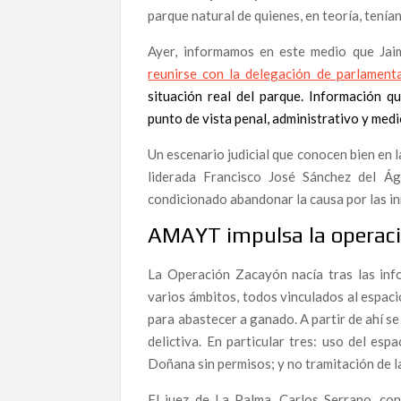
Mar Esteban, candidata en la lista de Almeriense
parque natural de quienes, en teoría, tenía
porque los políticos no hacen su trabajo”
Ayer, informamos en este medio que Jai
Una denuncia de alto voltaje que permanece sin
reunirse con la delegación de parlament
de Cataluña una presunta trama criminal que imp
jurídicos: aún no ha sido citado.
situación real del parque. Información q
punto de vista penal, administrativo y medi
Corrupción de altos vuelos: La crónicas de dos 
Líneas Aéreas
Un escenario judicial que conocen bien en 
Editorial: Invercaria–Al Andalus: la absolución
liderada Francisco José Sánchez del Á
condicionado abandonar la causa por las in
La absolución del caso Invercaria–Al Andalus: e
AMAYT impulsa la operaci
Luis Gonzalo Segura publica ESPAÑA, CARA B: u
política e institucional que abandona a los alert
La Operación Zacayón nacía tras las inf
varios ámbitos, todos vinculados al espaci
Alternativa Republicana toma las calles este 8
sociedad
para abastecer a ganado. A partir de ahí s
delictiva. En particular tres: uso del es
Cuando denunciar no es seguro: la dimisión del 
Doñana sin permisos; y no tramitación de 
El pacto de silencio que protege al poder: el c
España ante el abismo de la corrupción: La me
El juez de La Palma, Carlos Serrano, co