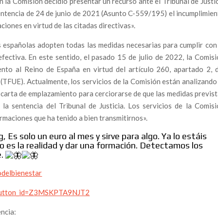
 la Comisión decidió presentar un recurso ante el Tribunal de Justi
isiones en Pandemia y una Trama Política Cruzada por
sentencia de 24 de junio de 2021 (Asunto C-559/195) el incumplimie
ciones en virtud de las citadas directivas».
rcan al Presidente Sánchez: ¿Es Hora de Dimisión?
 españolas adopten todas las medidas necesarias para cumplir con
 Desamparo de los Alertadores en España
efectiva. En este sentido, el pasado 15 de julio de 2022, la Comis
ataluña: “La ley no se aplica, y eso es corrupción
ento al Reino de España en virtud del artículo 260, apartado 2, d
(TFUE). Actualmente, los servicios de la Comisión están analizando
radas de Sánchez y Ábalos Desnudan la Intimidad del Poder
 carta de emplazamiento para cerciorarse de que las medidas previs
la sentencia del Tribunal de Justicia. Los servicios de la Comis
tre la Defensa de la Fauna y el Escándalo de la Manipulación
ormaciones que ha tenido a bien transmitirnos».
 Es solo un euro al mes y sirve para algo. Ya lo estáis
cación de Begoña Gómez? Un Debate que Divide a España
 es la realidad y dar una formación. Detectamos los
rinto Judicial y Político que Sacude a España
e.
pción Policial Entra en el Caso Mediador
odelbienestar
a: Un Pulso entre la Inviolabilidad y la Denuncia de la
_button_id=Z3MSKPTA9NJT2
ncia:
cas del Poder en su Nuevo Podcast