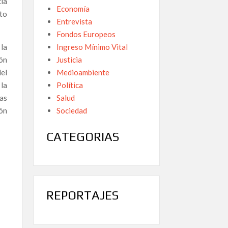
cia
Economía
nto
Entrevista
Fondos Europeos
Ingreso Mínimo Vital
 la
Justicia
ión
Medioambiente
el
Política
 la
Salud
tas
Sociedad
ión
CATEGORIAS
REPORTAJES