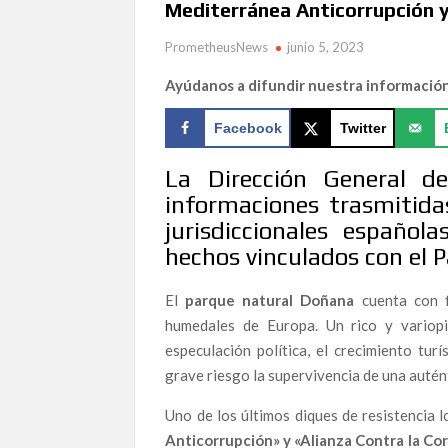
Mediterránea Anticorrupción 
LOS GUARDIANES DEL GUADALQUIVIR: EL AC
AZNALCÓLLAR
PrometheusNews
junio 5, 2023
¡Aquí estamos con nuevo formato!
Ayúdanos a difundir nuestra informació
Martín Rodríguez Márquez (ASEPUCAR) alerta so
almeriense
Facebook
Twitter
«La gran clavada popular» por Topolino Almerí
La Dirección General d
El algoritmo indomable: La Inteligencia Artifici
informaciones trasmitidas
The Human Element & Biological Risk: A Perceptu
jurisdiccionales españo
hechos vinculados con el 
El Estrecho de Gibraltar frente a un nuevo ries
Andes en la seguridad marítima y la responsabili
El
parque natural Doñana
cuenta con f
La Alianza Contra la Corrupción incorpora “El B
humedales de Europa. Un rico y variop
política más incendiaria del Mediterráneo
especulación política, el crecimiento turí
grave riesgo la supervivencia de una autén
LA ALIANZA CONTRA LA CORRUPCIÓN ALERT
MINERA DE ANDALUCÍA”
Uno de los últimos diques de resistencia
Anticorrupción
» y «Alianza Contra la Co