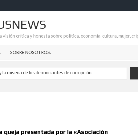
USNEWS
 visión crítica y honesta sobre política, economía, cultura, mujer, c
.
SOBRE NOSOTROS.
 y la miseria de los denunciantes de corrupción.
poyo a Fonsi Loaiza tras su brutal agresión
cripción de los delitos de pederastia
 de Ana Garrido Ramos es el refugio que todos necesitamos.
de la Temporalidad Pública en España
 CUELA EN AYTO. DE GARRUCHA
reflejo de la impunidad socialista en el Aljarafe sevillano
a queja presentada por la «Asociación