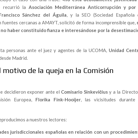
o recurrió la
Asociación Mediterránea Anticorrupción y por 
Francisco Sánchez del Águila
, y la SEO (Sociedad Española 
corrupción erosiona la seguridad ferroviaria en España
on fuentes cercanas a AMAYT, solicitó de forma incomprensible que,
r no haber constituido fianza e interesándose por la desestimaci
scates Públicos y el Entorno del Expresidente Zapatero
ión judicial y policial: ciudadanos denuncian falta de
inta personas ante el juez y agentes de la UCOMA,
Unidad Centr
desde Madrid.
 un calvario en el extranjero
frontera contra la injusticia
al motivo de la queja en la Comisión
la corrupción y el abuso de los poderosos.
e decidieron exponer ante el
Comisario Sinkevičius
y a la Directo
ió todo por la corrupción pide apoyo para los hermanos
isión Europea,
Florika Fink-Hooijer
, las vicisitudes durante 
gado que se enfrentó al poder y fue condenado al silencio y
reproducimos a nuestros lectores:
ades jurisdiccionales españolas en relación con un procedimien
 que se negó a mirar hacia otro lado. — Es hora de que la