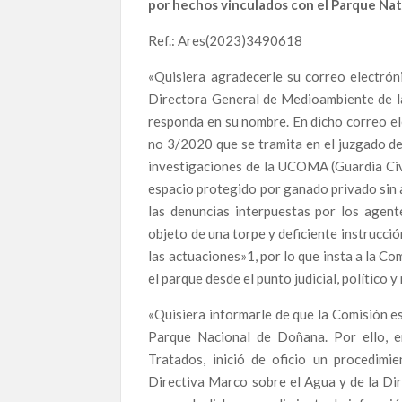
por hechos vinculados con el Parque Na
Sarkozy condenado Vs Eva Joly: ética frente a c
Ref.: Ares(2023)3490618
Ana contra Gürtel: La épica lucha de la denunc
«Quisiera agradecerle su correo electrón
El Caso Acayro: ¿Prevaricación o Venganza Judi
Directora General de Medioambiente de la
Promesas quemadas: la hipocresía del PSOE fr
responda en su nombre. En dicho correo el
no 3/2020 que se tramita en el juzgado de 
Santos Cerdán, en el ojo del huracán: Las graba
ilegal del PSOE
investigaciones de la UCOMA (Guardia Civi
Sexo, favores y enchufes: así hablaban Ábalos 
espacio protegido por ganado privado sin 
las denuncias interpuestas por los agen
‘Enchufismo’ Institucionalizado en la FAFFE: Vín
objeto de una torpe y deficiente instrucci
Andalucía
las actuaciones»1, por lo que insta a la Co
Santos Cerdán en el Caso Ábalos: La «Pieza Clav
el parque desde el punto judicial, político 
Apoya a ST IN EXISTENCE en el Resurrection 
«Quisiera informarle de que la Comisión e
AUDIOS BOMBA: ¿Un plan desde Ferraz para de
Parque Nacional de Doñana. Por ello, 
Recordando a Dante Alighieri: Poesía, Exilio y el
Tratados, inició de oficio un procedimi
La Herida Abierta de Aznalcóllar: Lucro, Imp
Directiva Marco sobre el Agua y de la Dir