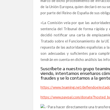
marco de dicho procedimiento de infracción
El Caso del Novio de Ayuso: Fraude Fiscal, Com
de la Unión Europea, quien declaró en su 
Filtraciones
por parte del Reino de España de sus obliga
La Sombra del Nepotismo y la Prevaricación Ce
«La Comisión vela por que las autoridades
La Ineficacia de las Agencias Antifraude y el
sentencia del Tribunal de forma rápida y 
AEDICO denuncia la impunidad institucional en C
decidió notificar una carta de emplazami
Tratado sobre el Funcionamiento de la UE 
«Vomitivo» y «Pájara»: Las Conversaciones Filt
en el PSOE
repuesta de las autoridades españolas a la
son adecuadas y suficientes para cumplir 
La Caída del Icono Animalista: Frank Cuesta, En
tendrán en cuenta en dicho análisis las inf
y el Lucro
Suscríbete a nuestro grupo teaming,
¿Debería Dimitir Pedro Sánchez por la Impli
viendo, intentamos enseñaros cómo
La Investigación contra Begoña Gómez: Un Labe
fraudes y se lo contamos a la gent
El Investigador Bajo Sospecha: Cuando la Corru
https://www.teaming.net/defiendoelestad
La Demanda del Rey Emérito a Miguel Ángel Revill
https://www.paypal.com/donate?hosted
Corrupción
Para hacer directamente una transfere
Alianza Contra la Corrupción Desvela las Cloa