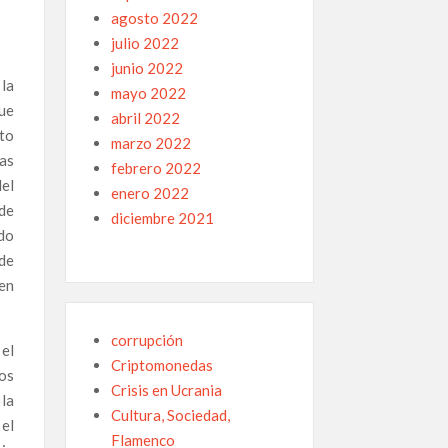
agosto 2022
julio 2022
junio 2022
la
mayo 2022
ue
abril 2022
nto
marzo 2022
las
febrero 2022
del
enero 2022
 de
diciembre 2021
do
 de
 en
corrupción
 el
Criptomonedas
os
Crisis en Ucrania
la
Cultura, Sociedad,
 el
Flamenco