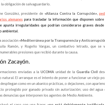
s: “La sociedad civil tiene que hacerse con la política
n la obligación de salvaguardarlo.
me González, presidente de
«Alianza Contra la Corrupción»
,
ped
 respuesta: Un abogado denuncia ante la Fiscalía Superior
arios alemanes
para trasladar la información que disponen sobre 
licaría a dirigentes del Partido Popular y operadores
ue apunta irregularidades que podrían considerarse graves desde 
o ambiental.
rescates «estratégicos» Plus Ultra Líneas Aéreas y Ándalus
la asociación
«
Mediterránea por la Transparencia y Anticorrupció
 que consagra la impunidad
guila Ramón, y Rogelio Vargas, un combativo letrado, que se v
numerables presiones que recibió durante la causa.
l proyecto “aéreo” que se estrelló con dinero público
ón Zacayón.
n libro imprescindible para comprender la descomposición
adores a la muerte civil
ormaciones enviadas a la
UCOMA
unidad de la
Guardia Civil
des
o natural. El arranque es el intento de poner a funcionar un viejo p
M: un feminismo que reclama República para transformar la
e despliegan como en un abanico prácticas, o dejaciones, con aparien
pacio protegido por ganado privado sin autorización; uso del agua
DAO revela el fracaso del canal interno de la Policía Nacional
las denuncias que interponen los agentes de Medio Ambiente.
aso de Elisa Mouliaá y la soledad de quienes denuncian
tástasis de un sistema sostenido por la impunidad
ncluyó el caso con una frase:
«no está debidamente justificada 