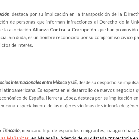
pción
, destaca por su implicación en la transposición de la Direct
ción de personas que informan infracciones al Derecho de la Uni
e la asociación
Alianza Contra la Corrupción
, que han promovido 
ucía. Sin duda, es un hombre reconocido por su compromiso cívico p
ictos de interés.
ocios internacionales entre México y UE
,
desde su despacho se impulsa
 latinoamericana. Es experta en el desarrollo de nuevos negocios 
económico de España. Herrera López, destaca por su implicación en
xicana, especialmente de las mujeres víctimas de violencia de géner
o Trincado
,
mexicano hijo de españoles emigrantes, inauguró hace 
Las Mañanitas
, en Malasaña. Además de su dilatada trayectoria en