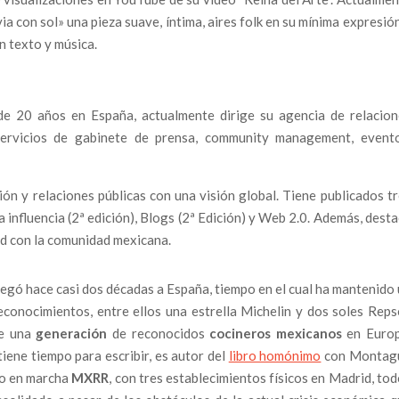
ia con sol» una pieza suave, íntima, aires folk en su mínima expresió
n texto y música.
de 20 años en España, actualmente dirige su agencia de relacion
servicios de gabinete de prensa, community management, evento
n y relaciones públicas con una visión global. Tiene publicados t
la influencia (2ª edición), Blogs (2ª Edición) y Web 2.0. Además, dest
d con la comunidad mexicana.
legó hace casi dos décadas a España, tiempo en el cual ha mantenido
econocimientos, entre ellos una estrella Michelin y dos soles Reps
de una
generación
de reconocidos
cocineros mexicanos
en Europ
ene tiempo para escribir, es autor del
libro homónimo
con Montag
so en marcha
MXRR
, con tres establecimientos físicos en Madrid, to