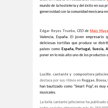
mundo de la hostelería y del éxito en sus 
generosidad con la comunidad mexicana e
Edgar Reyes Trueba,
CEO de
Maíz Maya
Valencia, España. El joven empresario 
deliciosas tortillas que produce se dist
países como
España, Portugal, Suecia, 
poner en lo más alto uno de los productos 
Lucille
,
cantante y compositora jaliscie
destaca por sus ritmos en
Reggae, Bossa,
han bautizado como “Smart Pop”, es muy e
musicales.
La bella cantante jalisciense ha publicado
redes sociales obteniendo más de 250.000 