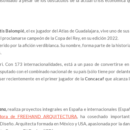
solidado a pesar de los obstáculos de la actual crisis económica 
tis Balompié,
el ex jugador del Atlas de Guadalajara, vive uno de sus
l proclamarse campeón de la Copa del Rey, en su edición 2022.
rido por la afición verdiblanca. Su nombre, forma parte de la histori
s.
i. Con 173 internacionalidades, está a un paso de convertirse en 
sputado con el combinado nacional de su país (sólo tiene por delant
 ser recientemente en el primer jugador de la
Concacaf
que alcanza 
ana,
realiza proyectos integrales en España e internacionales (Espa
adora de FREEHAND ARQUITECTURA
, ha cosechado important
Diseño. Arquitecta formada en México y USA, apasionada por la da