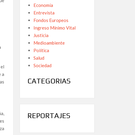
que
Economía
Entrevista
Fondos Europeos
Ingreso Mínimo Vital
Justicia
Medioambiente
a
Política
Salud
Sociedad
el
e a
CATEGORIAS
las
ña,
REPORTAJES
es
nza