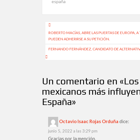
españa
Navegación
ROBERTO MACÍAS, ABRE LAS PUERTAS DE EUROPA, A
de
PUEDEN ADHERIRSE A SU PETICIÓN.
entradas
FERNANDO FERNÁNDEZ, CANDIDATO DE ALTERNATIV
Un comentario en «
Los
mexicanos más influye
España
»
Octavio Isaac Rojas Orduña
dice:
junio 5, 2022 a las 3:29 pm
Gracias por la mención.