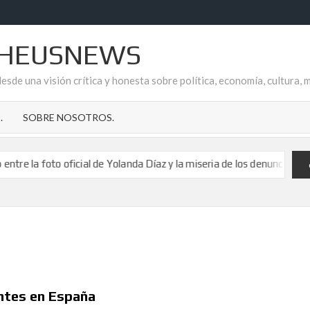
HEUSNEWS
esde una visión crítica y honesta sobre política, economía, cultura, 
.
SOBRE NOSOTROS.
 oficial de Yolanda Díaz y la miseria de los denunciantes de corrupció
 las gravísimas irregularidades económicas-financieras en la agencia 
la financiación ilícita del sindicato.
Estreno «Pactos de Silencio 
 oficial de Yolanda Díaz y la miseria de los denunciantes de corrupció
 las gravísimas irregularidades económicas-financieras en la agencia 
la financiación ilícita del sindicato.
Estreno «Pactos de Silencio 
ntes en España