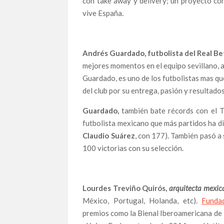
con take away y delivery; un proyecto con
vive España.
Andrés Guardado, futbolista del Real Be
mejores momentos en el equipo sevillano, a
Guardado, es uno de los futbolistas mas que
del club por su entrega, pasión y resultado
Guardado,
también bate récords con el Tr
futbolista mexicano que más partidos ha di
Claudio Suárez
, con 177). También pasó a
100 victorias con su selección.
Lourdes Treviño Quirós,
arquitecta mexic
México, Portugal, Holanda, etc).
Fund
premios como la Bienal Iberoamericana de 