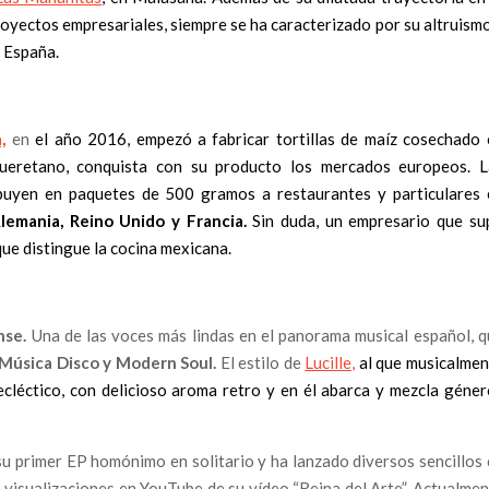
proyectos empresariales, siempre se ha caracterizado por su altruism
n España
.
,
en
el año 2016, empezó a fabricar tortillas de maíz cosechado 
queretano, conquista con su producto los mercados europeos. L
ribuyen en paquetes de 500 gramos a restaurantes y particulares 
Alemania, Reino Unido y Francia.
Sin duda, un empresario que su
que distingue la cocina mexicana.
nse.
Una de las voces más lindas en el panorama musical español, q
 Música Disco y Modern Soul.
El estilo de
Lucille,
al que musicalmen
cléctico, con delicioso aroma retro y en él abarca y mezcla géner
 su primer EP homónimo en solitario y ha lanzado diversos sencillos
visualizaciones en YouTube de su vídeo “Reina del Arte”. Actualme