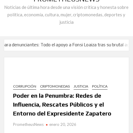
Noticias de última hora desde una visión crítica y honesta sobre
política, economía, cultura, mujer, criptomonedas, deportes y
justicia
ciantes: Todo el apoyo a Fonsi Loaiza tras su brutal agresión
los andaluces.
Entrelazados en la Telaraña de la Corrupción: Capítu
La asociación «Alianza Contra la Corrupción» responde a Juan Carlos
ciantes: Todo el apoyo a Fonsi Loaiza tras su brutal agresión
los andaluces.
Entrelazados en la Telaraña de la Corrupción: Capítu
CORRUPCIÓN
CRIPTOMONEDAS
JUSTICIA
POLÍTICA
La asociación «Alianza Contra la Corrupción» responde a Juan Carlos
Poder en la Penumbra: Redes de
Influencia, Rescates Públicos y el
Entorno del Expresidente Zapatero
PrometheusNews
enero 20, 2026