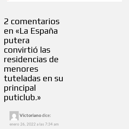
2 comentarios
en «
La España
putera
convirtió las
residencias de
menores
tuteladas en su
principal
puticlub.
»
Víctoriano
dice:
enero 26, 2022 a las 7:34 am