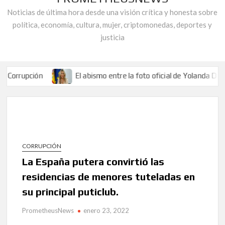
Noticias de última hora desde una visión crítica y honesta sobre
política, economía, cultura, mujer, criptomonedas, deportes y
justicia
El abismo entre la foto oficial de Yolanda Díaz y la miseria 
s andaluces.
Entrelazados en la Telaraña de la Corrupción: Capítul
a asociación «Alianza Contra la Corrupción» responde a Juan Carlos 
El abismo entre la foto oficial de Yolanda Díaz y la miseria 
s andaluces.
Entrelazados en la Telaraña de la Corrupción: Capítul
CORRUPCIÓN
a asociación «Alianza Contra la Corrupción» responde a Juan Carlos 
La España putera convirtió las
residencias de menores tuteladas en
su principal puticlub.
PrometheusNews
enero 23, 2022