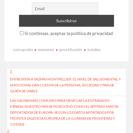
Si continúas, aceptas la política de privacidad
corrupción
menores
prostitución
tutelas
Navegación
ENTREVISTA A YAZMÍN MONTPELLIER: EL NIVEL DE SALUD MENTAL Y
de
EMOCIONAL DAN CUENTA DE LA PERSONA, SOCIEDAD Y PAÍS DE
entradas
QUIÉN SE HABLE.
LAS CAUSAS MÁS COMUNES PARA DENEGAR LA ENTRADA EN
ESPAÑA. NUESTRO PAÍS SE POSICIONÓ COMO EL SÉPTIMO MAYOR
DEPORTADOR DE EUROPA, SEGÚN LOS DATOS APORTADOS POR
FRONTEX (AGENCIA EUROPEA DE LA GUARDIA DE FRONTERAS Y
COSTAS)