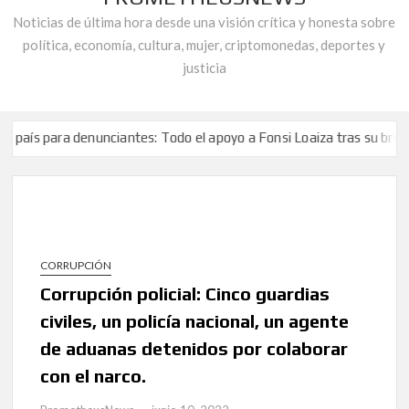
Noticias de última hora desde una visión crítica y honesta sobre
política, economía, cultura, mujer, criptomonedas, deportes y
justicia
 para denunciantes: Todo el apoyo a Fonsi Loaiza tras su brutal agr
: El grito de auxilio de Robert Martínez, activista de la «plataform
a Corrupción reprueba la «doble vara de medir que la cúpula de UGT A
 para denunciantes: Todo el apoyo a Fonsi Loaiza tras su brutal agr
: El grito de auxilio de Robert Martínez, activista de la «plataform
CORRUPCIÓN
a Corrupción reprueba la «doble vara de medir que la cúpula de UGT A
Corrupción policial: Cinco guardias
civiles, un policía nacional, un agente
de aduanas detenidos por colaborar
con el narco.