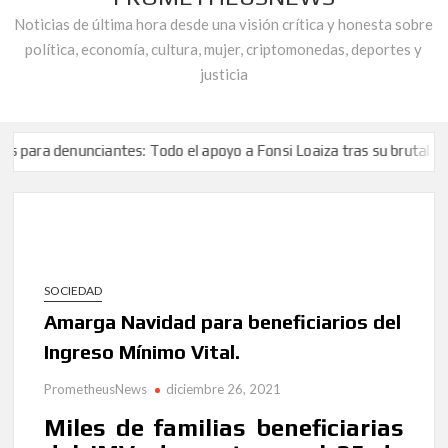
Noticias de última hora desde una visión crítica y honesta sobre
política, economía, cultura, mujer, criptomonedas, deportes y
justicia
nunciantes: Todo el apoyo a Fonsi Loaiza tras su brutal agresión
e los andaluces.
Entrelazados en la Telaraña de la Corrupción: Cap
La asociación «Alianza Contra la Corrupción» responde a Juan Car
nunciantes: Todo el apoyo a Fonsi Loaiza tras su brutal agresión
e los andaluces.
Entrelazados en la Telaraña de la Corrupción: Cap
SOCIEDAD
La asociación «Alianza Contra la Corrupción» responde a Juan Car
Amarga Navidad para beneficiarios del
Ingreso Mínimo Vital.
PrometheusNews
diciembre 26, 2021
Miles de familias beneficiarias