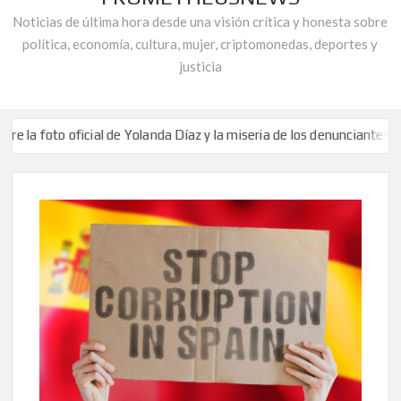
Noticias de última hora desde una visión crítica y honesta sobre
política, economía, cultura, mujer, criptomonedas, deportes y
justicia
to oficial de Yolanda Díaz y la miseria de los denunciantes de corrupc
n la Telaraña de la Corrupción: Capítulo 171 de ‘El Barco del Capitán
la Corrupción» responde a Juan Carlos Abascal Candás, Alcalde de Erm
to oficial de Yolanda Díaz y la miseria de los denunciantes de corrupc
n la Telaraña de la Corrupción: Capítulo 171 de ‘El Barco del Capitán
la Corrupción» responde a Juan Carlos Abascal Candás, Alcalde de Erm