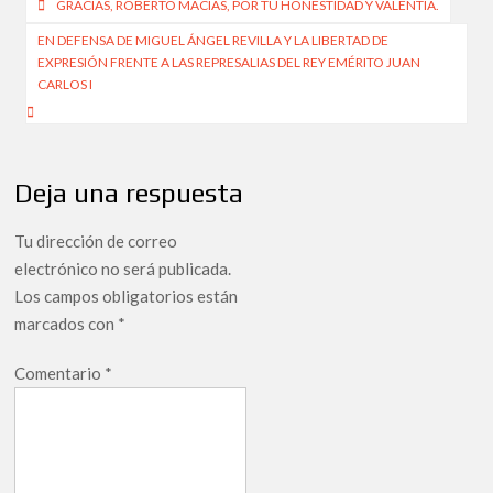
Navegación
GRACIAS, ROBERTO MACÍAS, POR TU HONESTIDAD Y VALENTÍA.
de
EN DEFENSA DE MIGUEL ÁNGEL REVILLA Y LA LIBERTAD DE
EXPRESIÓN FRENTE A LAS REPRESALIAS DEL REY EMÉRITO JUAN
entradas
CARLOS I
Deja una respuesta
Tu dirección de correo
electrónico no será publicada.
Los campos obligatorios están
marcados con
*
Comentario
*