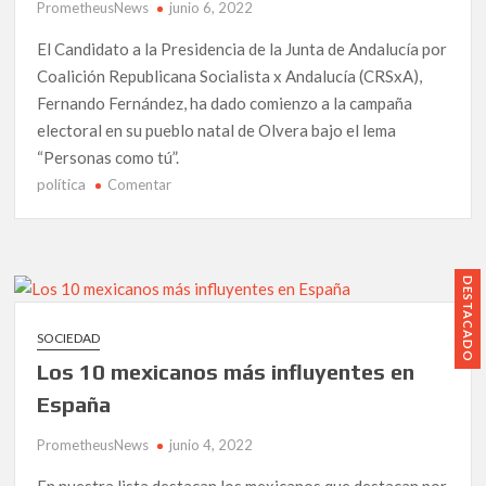
PrometheusNews
junio 6, 2022
«Cuarta
Transformación
El Candidato a la Presidencia de la Junta de Andalucía por
de
Coalición Republicana Socialista x Andalucía (CRSxA),
AMLO
Fernando Fernández, ha dado comienzo a la campaña
imparable».
electoral en su pueblo natal de Olvera bajo el lema
“Personas como tú”.
política
en
Comentar
Fernando
Fernández,
candidato
de
DESTACADO
Alternativa
Republicana,
SOCIEDAD
inicia
Los 10 mexicanos más influyentes en
su
campaña
España
electoral
PrometheusNews
junio 4, 2022
al
Parlamento
En nuestra lista destacan los mexicanos que destacan por