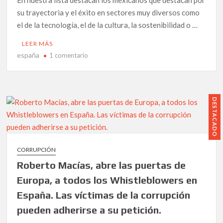
Andaluz
su trayectoria y el éxito en sectores muy diversos como
2022.
el de la tecnología, el de la cultura, la sostenibilidad o …
LEER MÁS
españa
en
1 comentario
Los
10
mexicanos
más
DESTACADO
influyentes
en
España
CORRUPCIÓN
Roberto Macías, abre las puertas de
Europa, a todos los Whistleblowers en
España. Las víctimas de la corrupción
pueden adherirse a su petición.