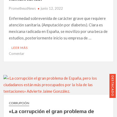
PrometheusNews
junio 12, 2022
Enfermedad sobrevenida de carácter grave que requiere
atención sanitaria. (Amputación por diabetes). Clara es
mexicana radicada en España, se movilizo por una beca de
estudios, posteriormente inicio su empresa de …
LEER MÁS
en
Comentar
La
trágica
historia
de
DESTACADO
Clara:
Una
lucha
contra
CORRUPCIÓN
el
«La corrupción el gran problema de
diabetes
y