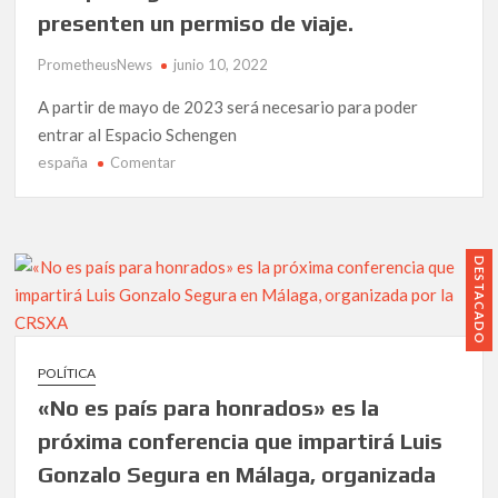
hogar.
presenten un permiso de viaje.
PrometheusNews
junio 10, 2022
A partir de mayo de 2023 será necesario para poder
entrar al Espacio Schengen
españa
en
Comentar
Europa
exige
a
los
DESTACADO
turistas
mexicanos
presenten
un
POLÍTICA
permiso
«No es país para honrados» es la
de
viaje.
próxima conferencia que impartirá Luis
Gonzalo Segura en Málaga, organizada