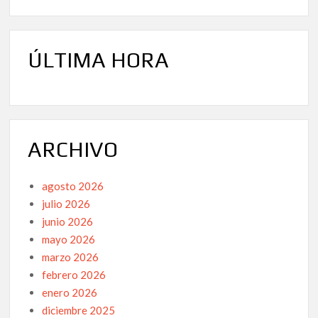
de
la
corrupción
pueden
ÚLTIMA HORA
adherirse
a
su
petición.
ARCHIVO
agosto 2026
julio 2026
junio 2026
mayo 2026
marzo 2026
febrero 2026
enero 2026
diciembre 2025