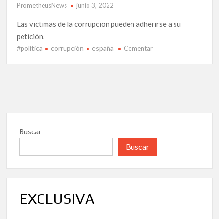
PrometheusNews
junio 3, 2022
Las víctimas de la corrupción pueden adherirse a su
petición.
#política
corrupción
españa
en
Comentar
Roberto
Macías,
abre
las
puertas
de
Europa,
Buscar
a
todos
Buscar
los
Whistleblowers
en
España.
EXCLUSIVA
Las
víctimas