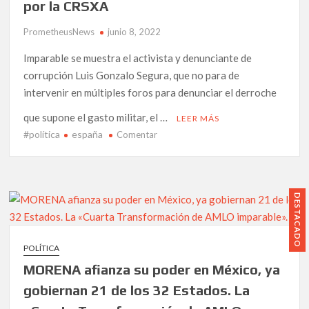
por la CRSXA
PrometheusNews
junio 8, 2022
Imparable se muestra el activista y denunciante de
corrupción Luis Gonzalo Segura, que no para de
intervenir en múltiples foros para denunciar el derroche
que supone el gasto militar, el …
LEER MÁS
#política
españa
en
Comentar
«No
es
país
para
DESTACADO
honrados»
es
la
POLÍTICA
próxima
MORENA afianza su poder en México, ya
conferencia
que
gobiernan 21 de los 32 Estados. La
impartirá