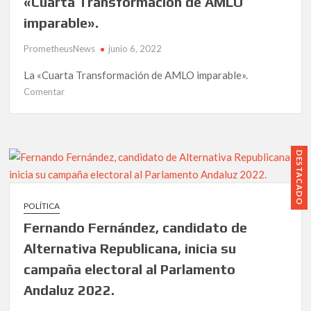
«Cuarta Transformación de AMLO
Luis
imparable».
Gonzalo
Segura
PrometheusNews
junio 6, 2022
en
Málaga,
La «Cuarta Transformación de AMLO imparable».
organizada
en
Comentar
por
MORENA
la
afianza
CRSXA
su
poder
DESTACADO
en
México,
ya
POLÍTICA
gobiernan
Fernando Fernández, candidato de
21
de
Alternativa Republicana, inicia su
los
campaña electoral al Parlamento
32
Andaluz 2022.
Estados.
La