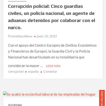
los
Corrupción policial: Cinco guardias
ciudadanos
están
civiles, un policía nacional, un agente de
más
aduanas detenidos por colaborar con el
preocupados
narco.
por
la
PrometheusNews
junio 10, 2022
Isla
de
Con el apoyo del Centro Europeo de Delitos Económicos
las
y Financieros de Europol, la Guardia Civil y la Policía
tentaciones»
Nacional han desarticulado en su totalidad la que
Advierte
Jaime
consideran la mayor …
LEER MÁS
González.
corrupción
españa
en
Comentar
Corrupción
policial:
Cinco
guardias
DESTACADO
civiles,
un
SOCIEDAD