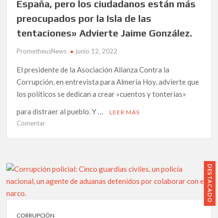
España, pero los ciudadanos están más
por
preocupados por la Isla de las
obtener
tentaciones» Advierte Jaime González.
su
visado
PrometheusNews
junio 12, 2022
de
residencia
El presidente de la Asociación Alianza Contra la
por
Corrupción, en entrevista para Almería Hoy, advierte que
razones
los políticos se dedican a crear «cuentos y tonterías»
humanitarias.
para distraer al pueblo. Y …
LEER MÁS
en
Comentar
«La
corrupción
el
gran
DESTACADO
problema
de
España,
pero
CORRUPCIÓN