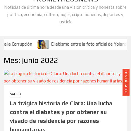
Noticias de última hora desde una visión crítica y honesta sobre
política, economía, cultura, mujer, criptomonedas, deportes y
justicia
rupción
El abismo entre la foto oficial de Yolanda Díaz y la
nidad de Guadalquivir.
Al descubierto las gravísimas irregularidad
Mes:
junio 2022
espués de las primeras filtraciones sobre la financiación ilícita del si
rupción
El abismo entre la foto oficial de Yolanda Díaz y la
DESTACADO
nidad de Guadalquivir.
Al descubierto las gravísimas irregularidad
espués de las primeras filtraciones sobre la financiación ilícita del si
SALUD
La trágica historia de Clara: Una lucha
contra el diabetes y por obtener su
visado de residencia por razones
humanitarias.