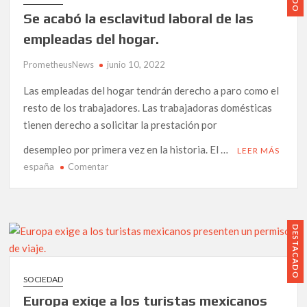
policía
Se acabó la esclavitud laboral de las
nacional,
un
empleadas del hogar.
agente
PrometheusNews
junio 10, 2022
de
aduanas
Las empleadas del hogar tendrán derecho a paro como el
detenidos
resto de los trabajadores. Las trabajadoras domésticas
por
tienen derecho a solicitar la prestación por
colaborar
con
desempleo por primera vez en la historia. El …
LEER MÁS
el
españa
en
Comentar
narco.
Se
acabó
la
esclavitud
DESTACADO
laboral
de
las
SOCIEDAD
empleadas
Europa exige a los turistas mexicanos
del