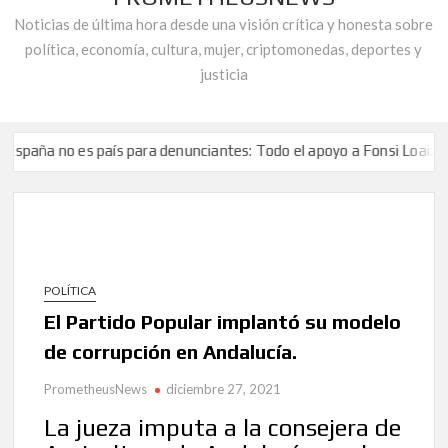
Noticias de última hora desde una visión crítica y honesta sobre
política, economía, cultura, mujer, criptomonedas, deportes y
justicia
no es país para denunciantes: Todo el apoyo a Fonsi Loaiza tras su b
en Navidad: El grito de auxilio de Robert Martínez, activista de la 
a Contra la Corrupción reprueba la «doble vara de medir que la cúpul
no es país para denunciantes: Todo el apoyo a Fonsi Loaiza tras su b
en Navidad: El grito de auxilio de Robert Martínez, activista de la 
POLÍTICA
a Contra la Corrupción reprueba la «doble vara de medir que la cúpul
El Partido Popular implantó su modelo
de corrupción en Andalucía.
PrometheusNews
diciembre 27, 2021
La jueza imputa a la consejera de