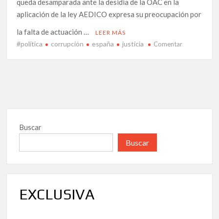
queda desamparada ante la desidia de la OAC en la
aplicación de la ley AEDICO expresa su preocupación por
la falta de actuación …
LEER MÁS
#política
corrupción
españa
justicia
en
Comentar
Desprotecci
legal:
AEDICO
denuncia
los
fallos
de
Buscar
la
Oficina
Buscar
Antifraude
de
Cataluña,
que
EXCLUSIVA
vulneran
los
derechos