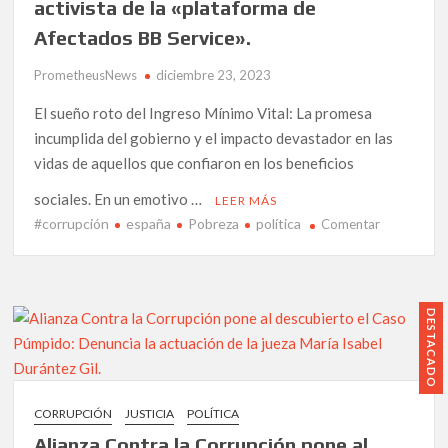
activista de la «plataforma de
del
Afectados BB Service».
Capitán
Araña’.
PrometheusNews
diciembre 23, 2023
El sueño roto del Ingreso Mínimo Vital: La promesa
incumplida del gobierno y el impacto devastador en las
vidas de aquellos que confiaron en los beneficios
sociales. En un emotivo …
LEER MÁS
#corrupción
españa
Pobreza
política
en
Comentar
Desgarrado
paradoja
en
Navidad:
DESTACADO
El
grito
de
auxilio
CORRUPCIÓN
JUSTICIA
POLÍTICA
de
Alianza Contra la Corrupción pone al
Robert