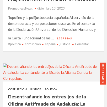
el
Caso
PrometheusNews
diciembre 13, 2023
Púmpido:
Denuncia
Topolino y la polijustocracia española: Al servicio de la
la
demoniocracia y corporaciones oscuras. En el contexto
actuación
de la Declaración Universal de los Derechos Humanos y
de
la
la Carta Fundacional de las …
LEER MÁS
jueza
#política
corrupción
españa
justicia
en
Comentar
María
Polijustócrat
Isabel
en
Durántez
tramite
Gil.
de
DESTACADO
extinción
CORRUPCIÓN
JUSTICIA
POLÍTICA
Desentrañando los entresijos de la
Oficina Antifraude de Andalucía: La