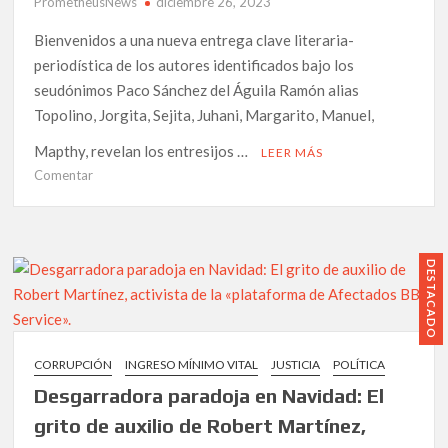
PrometheusNews
diciembre 26, 2023
Bienvenidos a una nueva entrega clave literaria-
periodística de los autores identificados bajo los
seudónimos Paco Sánchez del Águila Ramón alias
Topolino, Jorgita, Sejita, Juhani, Margarito, Manuel,
Mapthy, revelan los entresijos …
LEER MÁS
en
Comentar
Entrelazados
en
la
Telaraña
DESTACADO
de
la
Corrupción:
Capítulo
CORRUPCIÓN
INGRESO MÍNIMO VITAL
JUSTICIA
POLÍTICA
171
Desgarradora paradoja en Navidad: El
de
‘El
grito de auxilio de Robert Martínez,
Barco