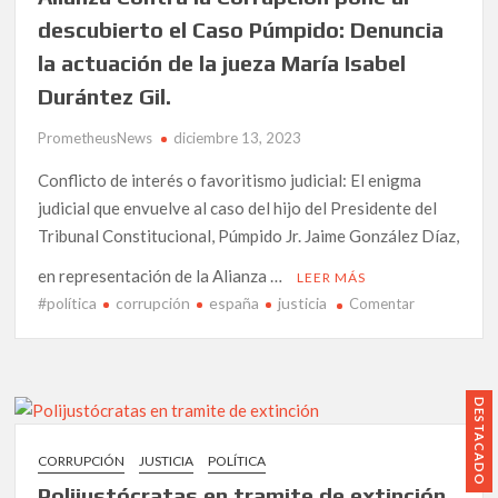
Martínez,
descubierto el Caso Púmpido: Denuncia
activista
la actuación de la jueza María Isabel
de
Durántez Gil.
la
«plataform
PrometheusNews
diciembre 13, 2023
de
Afectados
Conflicto de interés o favoritismo judicial: El enigma
BB
judicial que envuelve al caso del hijo del Presidente del
Service».
Tribunal Constitucional, Púmpido Jr. Jaime González Díaz,
en representación de la Alianza …
LEER MÁS
#política
corrupción
españa
justicia
en
Comentar
Alianza
Contra
la
Corrupción
DESTACADO
pone
al
CORRUPCIÓN
JUSTICIA
POLÍTICA
descubierto
Polijustócratas en tramite de extinción