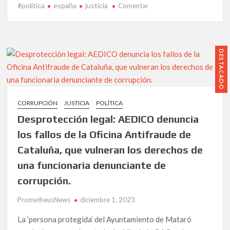
las
#política
españa
justicia
en
Comentar
leyes
Injusticia
de
escandalosa:
Memoria
Despojan
Histórica
del
DESTACADO
Ingreso
Mínimo
Vital
a
CORRUPCIÓN
JUSTICIA
POLÍTICA
familia
Desprotección legal: AEDICO denuncia
de
activistas
los fallos de la Oficina Antifraude de
sociales.
Cataluña, que vulneran los derechos de
¿Represalia
una funcionaria denunciante de
por
denuncias
corrupción.
sobre
corrupción
PrometheusNews
diciembre 1, 2023
en
La ‘persona protegida’ del Ayuntamiento de Mataró
Cataluña?