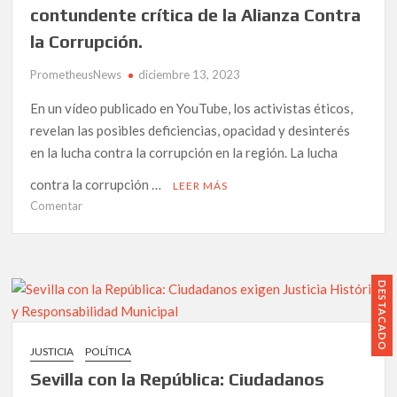
contundente crítica de la Alianza Contra
la Corrupción.
PrometheusNews
diciembre 13, 2023
En un vídeo publicado en YouTube, los activistas éticos,
revelan las posibles deficiencias, opacidad y desinterés
en la lucha contra la corrupción en la región. La lucha
contra la corrupción …
LEER MÁS
en
Comentar
Desentrañando
los
entresijos
de
DESTACADO
la
Oficina
Antifraude
JUSTICIA
POLÍTICA
de
Sevilla con la República: Ciudadanos
Andalucía: