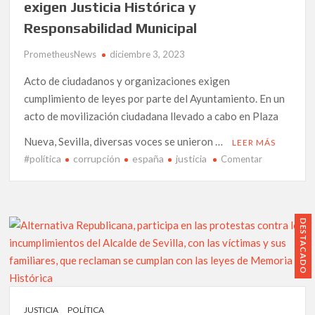
La
exigen Justicia Histórica y
contundente
Responsabilidad Municipal
crítica
de
PrometheusNews
diciembre 3, 2023
la
Alianza
Acto de ciudadanos y organizaciones exigen
Contra
cumplimiento de leyes por parte del Ayuntamiento. En un
la
acto de movilización ciudadana llevado a cabo en Plaza
Corrupción.
Nueva, Sevilla, diversas voces se unieron …
LEER MÁS
#política
corrupción
españa
justicia
en
Comentar
Sevilla
con
la
República:
DESTACADO
Ciudadanos
exigen
Justicia
Histórica
y
JUSTICIA
POLÍTICA
Responsabil