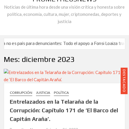
Noticias de última hora desde una visión crítica y honesta sobre
política, economía, cultura, mujer, criptomonedas, deportes y
justicia
aís para denunciantes: Todo el apoyo a Fonsi Loaiza tras su brutal 
dad: El grito de auxilio de Robert Martínez, activista de la «plataf
Mes:
diciembre 2023
a la Corrupción reprueba la «doble vara de medir que la cúpula de UG
aís para denunciantes: Todo el apoyo a Fonsi Loaiza tras su brutal 
DESTACADO
dad: El grito de auxilio de Robert Martínez, activista de la «plataf
a la Corrupción reprueba la «doble vara de medir que la cúpula de UG
CORRUPCIÓN
JUSTICIA
POLÍTICA
Entrelazados en la Telaraña de la
Corrupción: Capítulo 171 de ‘El Barco del
Capitán Araña’.