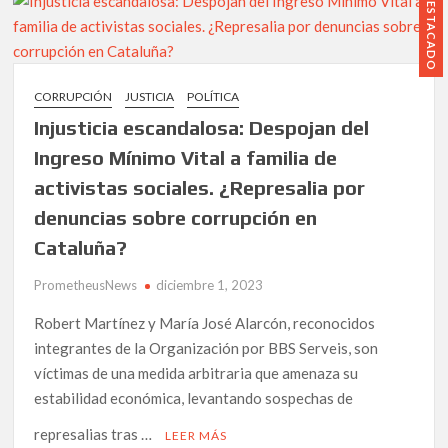
DESTACADO
las
protestas
contra
los
CORRUPCIÓN
JUSTICIA
POLÍTICA
incumplimientos
Injusticia escandalosa: Despojan del
del
Alcalde
Ingreso Mínimo Vital a familia de
de
activistas sociales. ¿Represalia por
Sevilla,
denuncias sobre corrupción en
con
las
Cataluña?
víctimas
y
PrometheusNews
diciembre 1, 2023
sus
Robert Martínez y María José Alarcón, reconocidos
familiares,
que
integrantes de la Organización por BBS Serveis, son
reclaman
víctimas de una medida arbitraria que amenaza su
se
estabilidad económica, levantando sospechas de
cumplan
represalias tras …
con
LEER MÁS