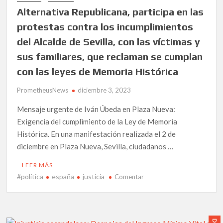
Municipal
Alternativa Republicana, participa en las
protestas contra los incumplimientos
del Alcalde de Sevilla, con las víctimas y
sus familiares, que reclaman se cumplan
con las leyes de Memoria Histórica
PrometheusNews
diciembre 3, 2023
Mensaje urgente de Iván Úbeda en Plaza Nueva:
Exigencia del cumplimiento de la Ley de Memoria
Histórica. En una manifestación realizada el 2 de
diciembre en Plaza Nueva, Sevilla, ciudadanos …
LEER MÁS
#política
españa
justicia
en
Comentar
Alternativa
Republicana,
participa
en