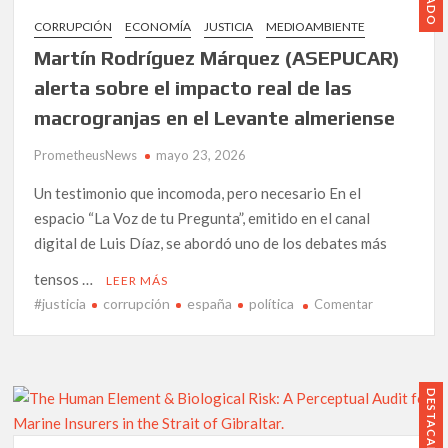
CORRUPCIÓN
ECONOMÍA
JUSTICIA
MEDIOAMBIENTE
Martín Rodríguez Márquez (ASEPUCAR)
alerta sobre el impacto real de las
macrogranjas en el Levante almeriense
PrometheusNews
mayo 23, 2026
Un testimonio que incomoda, pero necesario En el
espacio “La Voz de tu Pregunta”, emitido en el canal
digital de Luis Díaz, se abordó uno de los debates más
tensos …
LEER MÁS
#justicia
corrupción
españa
política
en
Comentar
Martín
Rodríguez
Márquez
(ASEPUCAR)
DESTACADO
alerta
sobre