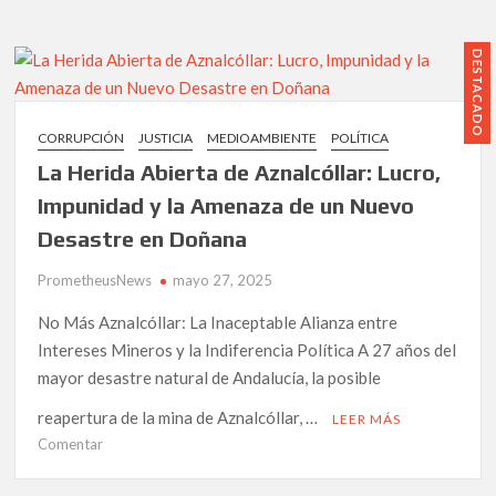
quemadas:
la
hipocresía
DESTACADO
del
PSOE
frente
CORRUPCIÓN
JUSTICIA
MEDIOAMBIENTE
POLÍTICA
al
La Herida Abierta de Aznalcóllar: Lucro,
fuego
que
Impunidad y la Amenaza de un Nuevo
devora
Desastre en Doñana
España
PrometheusNews
mayo 27, 2025
No Más Aznalcóllar: La Inaceptable Alianza entre
Intereses Mineros y la Indiferencia Política A 27 años del
mayor desastre natural de Andalucía, la posible
reapertura de la mina de Aznalcóllar, …
LEER MÁS
en
Comentar
La
Herida