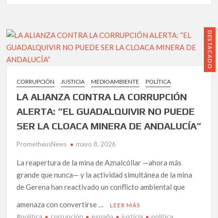
la
Alianza
responsabili
Contra
civil
la
DESTACADO
Corrupción
incorpora
“El
Barco
CORRUPCIÓN
JUSTICIA
MEDIOAMBIENTE
POLÍTICA
del
LA ALIANZA CONTRA LA CORRUPCIÓN
Capitán
Araña”:
ALERTA: “EL GUADALQUIVIR NO PUEDE
una
SER LA CLOACA MINERA DE ANDALUCÍA”
nueva
etapa
PrometheusNews
mayo 8, 2026
para
la
La reapertura de la mina de Aznalcóllar —ahora más
sátira
grande que nunca— y la actividad simultánea de la mina
política
de Gerena han reactivado un conflicto ambiental que
más
incendiaria
amenaza con convertirse …
LEER MÁS
del
#política
corrupción
españa
justicia
política