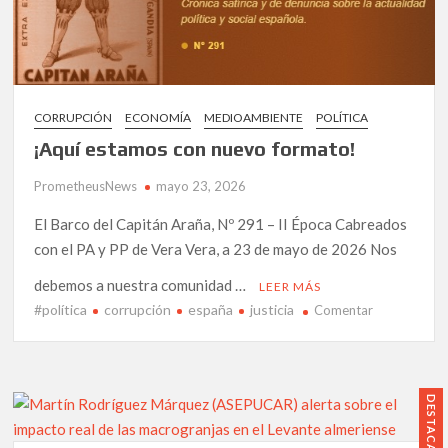
DE
AZNALCÓLLAR
CORRUPCIÓN
ECONOMÍA
MEDIOAMBIENTE
POLÍTICA
¡Aquí estamos con nuevo formato!
PrometheusNews
mayo 23, 2026
El Barco del Capitán Araña, Nº 291 – II Época Cabreados
con el PA y PP de Vera Vera, a 23 de mayo de 2026 Nos
debemos a nuestra comunidad …
LEER MÁS
#política
corrupción
españa
justicia
en
Comentar
¡Aquí
estamos
con
nuevo
DESTACADO
formato!