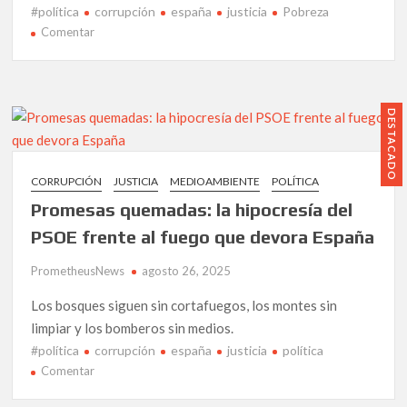
#política
corrupción
españa
justicia
Pobreza
en
Comentar
España
ante
el
abismo
DESTACADO
de
la
corrupción:
CORRUPCIÓN
JUSTICIA
MEDIOAMBIENTE
POLÍTICA
La
Promesas quemadas: la hipocresía del
metástasis
de
PSOE frente al fuego que devora España
un
PrometheusNews
sistema
agosto 26, 2025
sostenido
Los bosques siguen sin cortafuegos, los montes sin
por
limpiar y los bomberos sin medios.
la
#política
corrupción
españa
justicia
política
impunidad
en
Comentar
Promesas