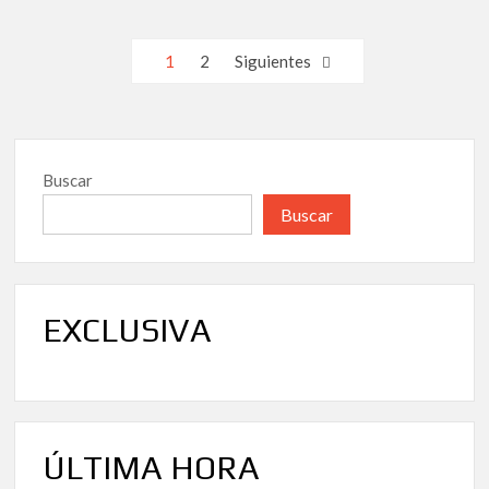
Abierta
de
Paginación
1
2
Siguientes
Aznalcóllar:
de
Lucro,
Impunidad
entradas
y
la
Buscar
Amenaza
de
Buscar
un
Nuevo
Desastre
en
EXCLUSIVA
Doñana
ÚLTIMA HORA