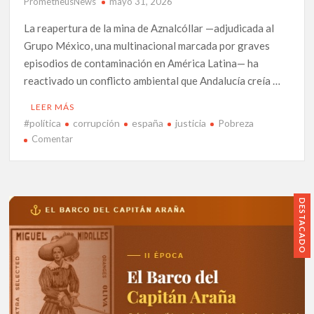
PrometheusNews
mayo 31, 2026
La reapertura de la mina de Aznalcóllar —adjudicada al
Grupo México, una multinacional marcada por graves
episodios de contaminación en América Latina— ha
reactivado un conflicto ambiental que Andalucía creía …
LEER MÁS
#política
corrupción
españa
justicia
Pobreza
en
Comentar
LOS
GUARDIANES
DEL
GUADALQUIVIR:
DESTACADO
EL
ACTIVISMO
QUE
SE
ENFRENTA
AL
ECOCIDIO