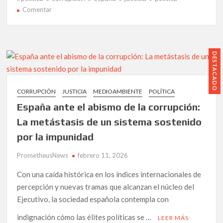
Mediterráne
en
Comentar
LA
ALIANZA
CONTRA
LA
DESTACADO
CORRUPCIÓN
ALERTA:
“EL
CORRUPCIÓN
JUSTICIA
MEDIOAMBIENTE
POLÍTICA
GUADALQUIVIR
España ante el abismo de la corrupción:
NO
PUEDE
La metástasis de un sistema sostenido
SER
por la impunidad
LA
CLOACA
PrometheusNews
febrero 11, 2026
MINERA
DE
Con una caída histórica en los índices internacionales de
ANDALUCÍA”
percepción y nuevas tramas que alcanzan el núcleo del
Ejecutivo, la sociedad española contempla con
indignación cómo las élites políticas se …
LEER MÁS