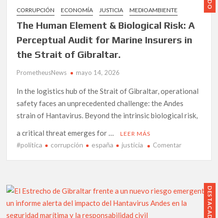
el
CORRUPCIÓN
ECONOMÍA
JUSTICIA
MEDIOAMBIENTE
impacto
The Human Element & Biological Risk: A
real
de
Perceptual Audit for Marine Insurers in
las
the Strait of Gibraltar.
macrogranja
en
PrometheusNews
mayo 14, 2026
el
Levante
In the logistics hub of the Strait of Gibraltar, operational
almeriense
safety faces an unprecedented challenge: the Andes
strain of Hantavirus. Beyond the intrinsic biological risk,
a critical threat emerges for …
LEER MÁS
#política
corrupción
españa
justicia
en
Comentar
The
Human
Element
&
DESTACADO
Biological
Risk: