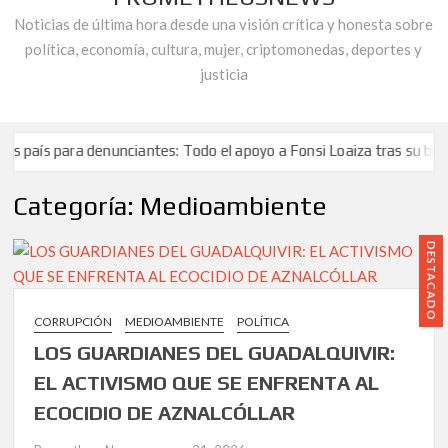
Noticias de última hora desde una visión crítica y honesta sobre
política, economía, cultura, mujer, criptomonedas, deportes y
justicia
a denunciantes: Todo el apoyo a Fonsi Loaiza tras su brutal agresió
ero de los andaluces.
Entrelazados en la Telaraña de la Corrupción
Categoría:
Medioambiente
ca».
La asociación «Alianza Contra la Corrupción» responde a Jua
a denunciantes: Todo el apoyo a Fonsi Loaiza tras su brutal agresió
DESTACADO
ero de los andaluces.
Entrelazados en la Telaraña de la Corrupción
ca».
La asociación «Alianza Contra la Corrupción» responde a Jua
CORRUPCIÓN
MEDIOAMBIENTE
POLÍTICA
LOS GUARDIANES DEL GUADALQUIVIR:
EL ACTIVISMO QUE SE ENFRENTA AL
ECOCIDIO DE AZNALCÓLLAR