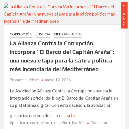
Gibraltar
DESTACADO
frente
a
un
nuevo
CORRUPCIÓN
JUSTICIA
MEDIOAMBIENTE
riesgo
La Alianza Contra la Corrupción
emergente:
un
incorpora “El Barco del Capitán Araña”:
informe
una nueva etapa para la sátira política
alerta
más incendiaria del Mediterráneo
del
impacto
PrometheusNews
mayo 12, 2026
del
Hantavirus
La Asociación Alianza Contra la Corrupción anuncia la
Andes
integración oficial del blog El Barco del Capitán Araña en
en
su plataforma digital. Con esta decisión, la asociación
la
seguridad
garantiza que una de …
LEER MÁS
marítima
#política
corrupción
españa
justicia
en
Comentar
y
La