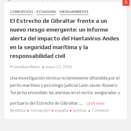
A
Perceptual
CORRUPCIÓN
ECONOMÍA
MEDIOAMBIENTE
Audit
El Estrecho de Gibraltar frente a un
for
Marine
nuevo riesgo emergente: un informe
Insurers
alerta del impacto del Hantavirus Andes
in
en la seguridad marítima y la
the
Strait
responsabilidad civil
of
Gibraltar.
PrometheusNews
mayo 13, 2026
Una investigación técnica recientemente difundida por el
perito marítimo y psicólogo judicial León Javier Romero
Torán ha encendido las alarmas en el sector asegurador y
portuario del Estrecho de Gibraltar. …
LEER MÁS
#política
corrupción
españa
justicia
en
Comentar
El
Estrecho
de