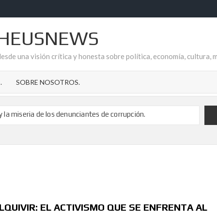
HEUSNEWS
esde una visión crítica y honesta sobre política, economía, cultura, 
.
SOBRE NOSOTROS.
 y la miseria de los denunciantes de corrupción.
o el apoyo a Fonsi Loaiza tras su brutal agresión
cripción de los delitos de pederastia
 de Ana Garrido Ramos es el refugio que todos necesitamos.
de la Temporalidad Pública en España
 CUELA EN AYTO. DE GARRUCHA
reflejo de la impunidad socialista en el Aljarafe sevillano
QUIVIR: EL ACTIVISMO QUE SE ENFRENTA AL