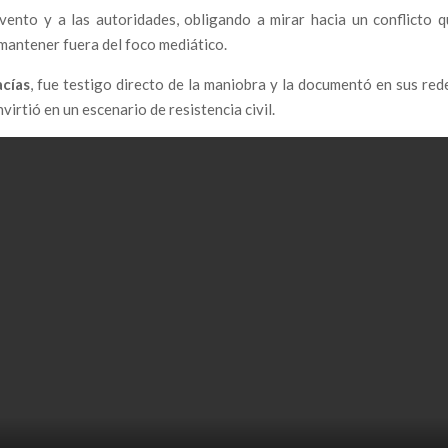
vento y a las autoridades, obligando a mirar hacia un conflicto 
mantener fuera del foco mediático.
corrupción erosiona la seguridad ferroviaria en España
cías
, fue testigo directo de la maniobra y la documentó en sus red
scates Públicos y el Entorno del Expresidente Zapatero
virtió en un escenario de resistencia civil.
ión judicial y policial: ciudadanos denuncian falta de
 un calvario en el extranjero
frontera contra la injusticia
la corrupción y el abuso de los poderosos.
ió todo por la corrupción pide apoyo para los hermanos
gado que se enfrentó al poder y fue condenado al silencio y
 que se negó a mirar hacia otro lado. — Es hora de que la