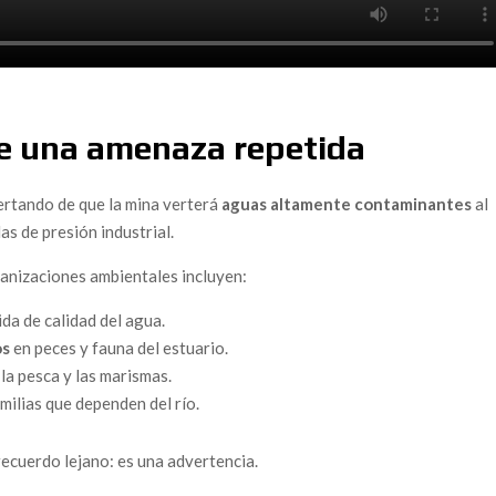
orrupción en la política francesa
iante que hizo temblar los cimientos de España
cial contra un Juez Anticorrupción?
ente al fuego que devora España
te una amenaza repetida
ciones del «Caso Koldo» apuntan a una presunta financiación
ertando de que la mina verterá
aguas altamente contaminantes
al
as de presión industrial.
y Koldo en el Gobierno
ganizaciones ambientales incluyen:
culos Políticos y Familiares Bajo la Lupa Judicial en
da de calidad del agua.
e» Bajo el Foco Judicial
os
en peces y fauna del estuario.
Fest Band Contest
 la pesca y las marismas.
milias que dependen del río.
rribar a la UCO?
 Infierno de la Indiferencia
ecuerdo lejano: es una advertencia.
unidad y la Amenaza de un Nuevo Desastre en Doñana