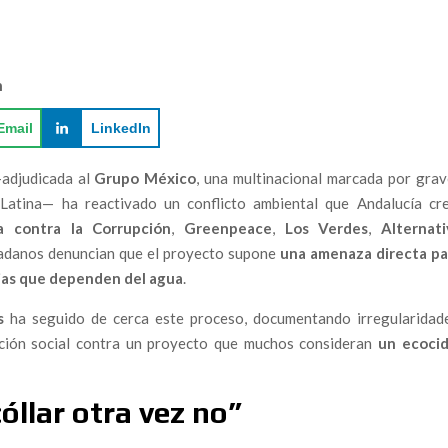
TIVISMO QUE SE ENFRENTA AL ECOCIDIO DE
n
bre el impacto real de las macrogranjas en el Levante
Email
LinkedIn
a
—adjudicada al
Grupo México
, una multinacional marcada por grav
al como el nuevo folclore de la resistencia.
Latina— ha reactivado un conflicto ambiental que Andalucía cre
al Audit for Marine Insurers in the Strait of Gibraltar.
a contra la Corrupción
,
Greenpeace
,
Los Verdes
,
Alternati
adanos denuncian que el proyecto supone
una amenaza directa pa
go emergente: un informe alerta del impacto del Hantavirus
dad civil
trias que dependen del agua
.
s
ha seguido de cerca este proceso, documentando irregularidade
arco del Capitán Araña”: una nueva etapa para la sátira
ización social contra un proyecto que muchos consideran
un ecocid
A: “EL GUADALQUIVIR NO PUEDE SER LA CLOACA
óllar otra vez no”