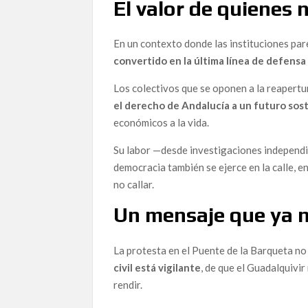
El valor de quienes 
El Caso del Novio de Ayuso: Fraude Fiscal, Com
Filtraciones
En un contexto donde las instituciones par
La Sombra del Nepotismo y la Prevaricación Ce
convertido en la última línea de defensa
La Ineficacia de las Agencias Antifraude y el
Los colectivos que se oponen a la reapertu
AEDICO denuncia la impunidad institucional en C
el derecho de Andalucía a un futuro sos
«Vomitivo» y «Pájara»: Las Conversaciones Filt
económicos a la vida.
en el PSOE
Su labor —desde investigaciones independi
La Caída del Icono Animalista: Frank Cuesta, En
democracia también se ejerce en la calle, e
y el Lucro
no callar.
¿Debería Dimitir Pedro Sánchez por la Impli
Un mensaje que ya 
La Investigación contra Begoña Gómez: Un Labe
El Investigador Bajo Sospecha: Cuando la Corru
La protesta en el Puente de la Barqueta no
civil está vigilante
, de que el Guadalquivir
La Demanda del Rey Emérito a Miguel Ángel Revill
Corrupción
rendir.
Alianza Contra la Corrupción Desvela las Cloa