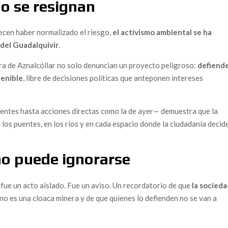
no se resignan
isiones en Pandemia y una Trama Política Cruzada por
ecen haber normalizado el riesgo,
el activismo ambiental se ha
rcan al Presidente Sánchez: ¿Es Hora de Dimisión?
 del Guadalquivir
.
 Desamparo de los Alertadores en España
ra de Aznalcóllar no solo denuncian un proyecto peligroso:
defiend
ataluña: “La ley no se aplica, y eso es corrupción
tenible
, libre de decisiones políticas que anteponen intereses
radas de Sánchez y Ábalos Desnudan la Intimidad del Poder
entes hasta acciones directas como la de ayer— demuestra que la
tre la Defensa de la Fauna y el Escándalo de la Manipulación
n los puentes, en los ríos y en cada espacio donde la ciudadanía decid
cación de Begoña Gómez? Un Debate que Divide a España
no puede ignorarse
rinto Judicial y Político que Sacude a España
pción Policial Entra en el Caso Mediador
 fue un acto aislado. Fue un aviso. Un recordatorio de que
la socied
 no es una cloaca minera y de que quienes lo defienden no se van a
a: Un Pulso entre la Inviolabilidad y la Denuncia de la
cas del Poder en su Nuevo Podcast