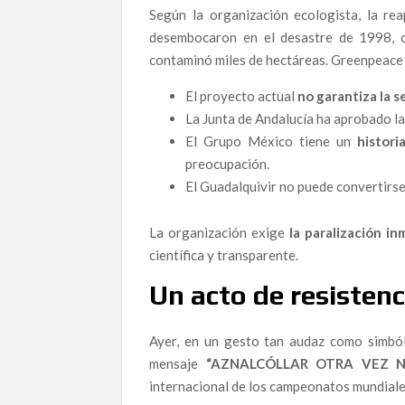
Mar Esteban, candidata en la lista de Almeriense
Según la organización ecologista, la re
porque los políticos no hacen su trabajo”
desembocaron en el desastre de 1998, c
contaminó miles de hectáreas. Greenpeace 
Una denuncia de alto voltaje que permanece sin
de Cataluña una presunta trama criminal que imp
El proyecto actual
no garantiza la 
jurídicos: aún no ha sido citado.
La Junta de Andalucía ha aprobado l
Corrupción de altos vuelos: La crónicas de dos 
El Grupo México tiene un
histori
Líneas Aéreas
preocupación.
Editorial: Invercaria–Al Andalus: la absolución
El Guadalquivir no puede convertirs
La absolución del caso Invercaria–Al Andalus: e
La organización exige
la paralización in
Luis Gonzalo Segura publica ESPAÑA, CARA B: u
científica y transparente.
política e institucional que abandona a los alert
Un acto de resistenc
Alternativa Republicana toma las calles este 8
sociedad
Ayer, en un gesto tan audaz como simból
Cuando denunciar no es seguro: la dimisión del 
mensaje
“AZNALCÓLLAR OTRA VEZ 
El pacto de silencio que protege al poder: el c
internacional de los campeonatos mundiales
España ante el abismo de la corrupción: La me