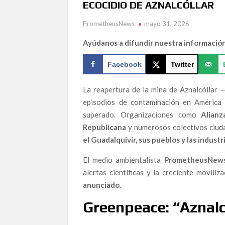
ECOCIDIO DE AZNALCÓLLAR
LOS GUARDIANES DEL GUADALQUIVIR: EL AC
AZNALCÓLLAR
PrometheusNews
mayo 31, 2026
¡Aquí estamos con nuevo formato!
Ayúdanos a difundir nuestra informació
Martín Rodríguez Márquez (ASEPUCAR) alerta so
almeriense
Facebook
Twitter
«La gran clavada popular» por Topolino Almerí
La reapertura de la mina de Aznalcóllar 
El algoritmo indomable: La Inteligencia Artifici
episodios de contaminación en América 
The Human Element & Biological Risk: A Perceptu
superado. Organizaciones como
Alianz
Republicana
y numerosos colectivos ciud
El Estrecho de Gibraltar frente a un nuevo ries
Andes en la seguridad marítima y la responsabili
el Guadalquivir, sus pueblos y las indus
El medio ambientalista
PrometheusNew
La Alianza Contra la Corrupción incorpora “El B
política más incendiaria del Mediterráneo
alertas científicas y la creciente movil
anunciado
.
LA ALIANZA CONTRA LA CORRUPCIÓN ALERT
Greenpeace: “Aznalc
MINERA DE ANDALUCÍA”