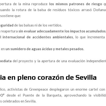
s: “La sociedad civil tiene que hacerse con la política
apertura de la mina reproduce
los mismos patrones de riesgo
q
uando la rotura de la balsa de residuos tóxicos arrasó Doñana
sostiene que:
 respuesta: Un abogado denuncia ante la Fiscalía Superior
licaría a dirigentes del Partido Popular y operadores
seguridad
de las balsas ni de los vertidos.
a reapertura
sin evaluar adecuadamente los impactos acumulados
rescates «estratégicos» Plus Ultra Líneas Aéreas y Ándalus
al internacional de accidentes ambientales
, lo que incrementa 
 que consagra la impunidad
e en
un sumidero de aguas ácidas y metales pesados
.
l proyecto “aéreo” que se estrelló con dinero público
mediata
del proyecto y la apertura de una evaluación independient
n libro imprescindible para comprender la descomposición
adores a la muerte civil
ia en pleno corazón de Sevilla
M: un feminismo que reclama República para transformar la
ico, activistas de Greenpeace desplegaron un enorme cartel con 
DAO revela el fracaso del canal interno de la Policía Nacional
NO”
desde el Puente de la Barqueta, aprovechando la visibilid
aso de Elisa Mouliaá y la soledad de quienes denuncian
 celebrados en Sevilla.
tástasis de un sistema sostenido por la impunidad