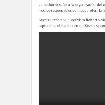
La acción desafió a la organización del e
muchos responsables políticos preferirían 
Infraestructuras al límite del colapso: cómo la 
Nuestro redactor, el activista
Roberto Ma
Poder en la Penumbra: Redes de Influencia, Re
capturando el instante en que Sevilla se con
Manifestación en Fuerteventura contra la corrupc
acceso real a la justicia
Ana Garrido Ramos, la denunciante que hoy vive
EDITORIAL | Cuando la solidaridad es la última 
La Navidad de los invisibles: activistas contra 
El precio de la honestidad: el abogado que perd
Galindo.
Francisco José Sánchez del Águila Ramón: el abo
el exilio.
Ana Garrido Ramos: Las cinco vidas de una mujer