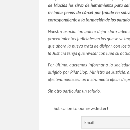
de Macías les sirva de herramienta para sal
Sarkozy condenado Vs Eva Joly: ética frente a c
reclama penas de cárcel por fraude en subv
Ana contra Gürtel: La épica lucha de la denunc
correspondiente a la formación de los parado
El Caso Acayro: ¿Prevaricación o Venganza Judi
Nuestra asociación quiere dejar claro además
Promesas quemadas: la hipocresía del PSOE fr
procedimientos judiciales en los que se ve im
que ahora la nueva trata de disipar, con los
Santos Cerdán, en el ojo del huracán: Las graba
ilegal del PSOE
la Justicia tenga que revisar con lupa su act
Sexo, favores y enchufes: así hablaban Ábalos 
Por último, queremos informar a la sociedad
dirigido por Pilar Llop, Ministra de Justicia
‘Enchufismo’ Institucionalizado en la FAFFE: Vín
efectivamente sea un instrumento eficaz de p
Andalucía
Santos Cerdán en el Caso Ábalos: La «Pieza Clav
Sin otro particular, un saludo.
Apoya a ST IN EXISTENCE en el Resurrection 
AUDIOS BOMBA: ¿Un plan desde Ferraz para de
Subscribe to our newsletter!
Recordando a Dante Alighieri: Poesía, Exilio y el
La Herida Abierta de Aznalcóllar: Lucro, Imp