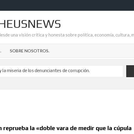
HEUSNEWS
esde una visión crítica y honesta sobre política, economía, cultura, 
.
SOBRE NOSOTROS.
 y la miseria de los denunciantes de corrupción.
poyo a Fonsi Loaiza tras su brutal agresión
cripción de los delitos de pederastia
 de Ana Garrido Ramos es el refugio que todos necesitamos.
de la Temporalidad Pública en España
 CUELA EN AYTO. DE GARRUCHA
reflejo de la impunidad socialista en el Aljarafe sevillano
n reprueba la «doble vara de medir que la cúpula