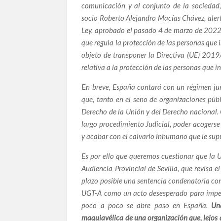
comunicación y al conjunto de la sociedad,
socio Roberto Alejandro Macías Chávez, alert
Ley, aprobado el pasado 4 de marzo de 2022, p
Infraestructuras al límite del colapso: cómo la 
que regula la protección de las personas que 
Poder en la Penumbra: Redes de Influencia, Re
objeto de transponer la Directiva (UE) 201
relativa a
la protección de las personas que 
Manifestación en Fuerteventura contra la corrupc
acceso real a la justicia
E
n breve, España contará con un régimen jur
Ana Garrido Ramos, la denunciante que hoy vive
que, tanto en el seno de organizaciones púb
EDITORIAL | Cuando la solidaridad es la última 
Derecho de la Unión y del Derecho nacional. 
largo procedimiento Judicial, poder acogerse 
La Navidad de los invisibles: activistas contra 
y acabar con el calvario inhumano que le sup
El precio de la honestidad: el abogado que perd
Es por ello que queremos cuestionar que la U
Galindo.
Audiencia Provincial de Sevilla, que revisa 
plazo posible una sentencia condenatoria cont
Francisco José Sánchez del Águila Ramón: el abo
el exilio.
UGT-A como un acto desesperado para impedi
poco a poco se abre paso en España.
Una
Ana Garrido Ramos: Las cinco vidas de una mujer
maquiavélica de una organización que, lejos d
ciudadanía la proteja-