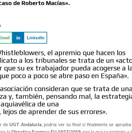
l caso de Roberto Macías».
TIVISMO QUE SE ENFRENTA AL ECOCIDIO DE
n
bre el impacto real de las macrogranjas en el Levante
Email
LinkedIn
a
Whistleblowers, el apremio que hacen los
al como el nuevo folclore de la resistencia.
ndicato a los tribunales se trata de un «act
al Audit for Marine Insurers in the Strait of Gibraltar.
 que su ex trabajador pueda acogerse a l
 que poco a poco se abre paso en España».
go emergente: un informe alerta del impacto del Hantavirus
dad civil
 asociación consideran que se trata de un
arco del Capitán Araña”: una nueva etapa para la sátira
za y, también, pensando mal, la estrategi
aquiavélica de una
 lejos de aprender de sus errores».
A: “EL GUADALQUIVIR NO PUEDE SER LA CLOACA
or de
UGT Andalucía
, podría ver su final si finalmente se aprueba
one la
Directiva Europea EU 1937/2019,
por la que se protege a 