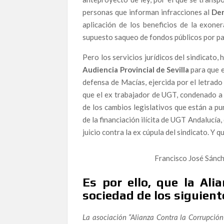
Mar Esteban, candidata en la lista de Almeriense
porque los políticos no hacen su trabajo”
personas que informan infracciones al
Der
aplicación de los beneficios de la exone
Una denuncia de alto voltaje que permanece sin
supuesto saqueo de fondos públicos por pa
de Cataluña una presunta trama criminal que imp
jurídicos: aún no ha sido citado.
Pero los servicios jurídicos del sindicato
Audiencia Provincial de Sevilla
para que e
Corrupción de altos vuelos: La crónicas de dos 
defensa de Macías, ejercida por el letra
Líneas Aéreas
que el ex trabajador de UGT, condenado a 
Editorial: Invercaria–Al Andalus: la absolución
de los cambios legislativos que están a pu
La absolución del caso Invercaria–Al Andalus: e
de la financiación ilícita de UGT Andalucía,
juicio contra la ex cúpula del sindicato. Y 
Luis Gonzalo Segura publica ESPAÑA, CARA B: u
política e institucional que abandona a los alert
Francisco José Sánch
Alternativa Republicana toma las calles este 8
sociedad
Es por ello, que la Ali
Cuando denunciar no es seguro: la dimisión del 
sociedad de los siguien
El pacto de silencio que protege al poder: el c
La asociación “Alianza Contra la Corrupción”
España ante el abismo de la corrupción: La me