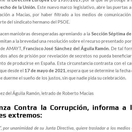
s: “La sociedad civil tiene que hacerse con la política
echo de la Unión.
Este nuevo marco legislativo, abre las puertas a
ración a Macías, por haber filtrado a los medios de comunicación 
 respuesta: Un abogado denuncia ante la Fiscalía Superior
rte del sindicato hermano del PSOE.
licaría a dirigentes del Partido Popular y operadores
, hacen maniobras desesperadas apremiando a la
Sección Séptima de 
mitan a la brevedad una resolución sobre el recurso presentado por
rescates «estratégicos» Plus Ultra Líneas Aéreas y Ándalus
do de AMAYT,
Francisco José Sánchez del Águila Ramón.
De tal for
dos años de prisión por revelación de secretos no pueda beneficia
 que consagra la impunidad
nto de producirse en España. Esta circunstancia contrasta con el c
l proyecto “aéreo” que se estrelló con dinero público
 que desde el
17 de mayo de 2021
, espera que se determine la fecha
que duerme el sueño de los justos, sin que nadie pida su celebración.
n libro imprescindible para comprender la descomposición
adores a la muerte civil
ez del Águila Ramón, letrado de Roberto Macías
M: un feminismo que reclama República para transformar la
anza Contra la Corrupción, informa a 
DAO revela el fracaso del canal interno de la Policía Nacional
tes extremos:
aso de Elisa Mouliaá y la soledad de quienes denuncian
, por unanimidad de su Junta Directiva, quiere trasladar a los medios
tástasis de un sistema sostenido por la impunidad