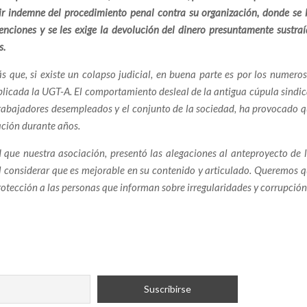
ir indemne del procedimiento penal contra su organización, donde se 
orrupción en la política francesa
enciones
y se les exige la devolución del dinero presuntamente sustra
iante que hizo temblar los cimientos de España
s.
cial contra un Juez Anticorrupción?
 que, si existe un colapso judicial, en buena parte es por los numero
ente al fuego que devora España
plicada la UGT-A. El comportamiento desleal de la antigua cúpula sindic
 trabajadores desempleados y el conjunto de la sociedad, ha provocado 
ciones del «Caso Koldo» apuntan a una presunta financiación
uación durante años.
y Koldo en el Gobierno
 que nuestra asociación, presentó las alegaciones al anteproyecto de 
, al considerar que es mejorable en su contenido y articulado. Queremos 
culos Políticos y Familiares Bajo la Lupa Judicial en
rotección a las personas que informan sobre irregularidades y corrupció
e» Bajo el Foco Judicial
Fest Band Contest
rribar a la UCO?
 Infierno de la Indiferencia
unidad y la Amenaza de un Nuevo Desastre en Doñana