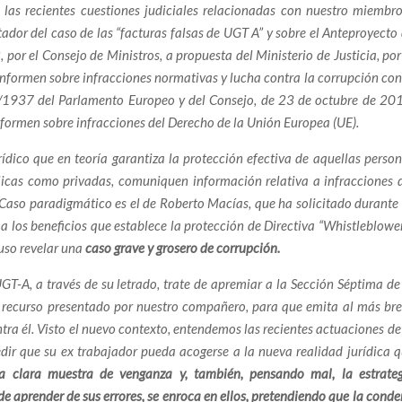
 las recientes cuestiones judiciales relacionadas con nuestro miembr
ador del caso de las “facturas falsas de UGT A” y sobre el Anteproyecto
or el Consejo de Ministros, a propuesta del Ministerio de Justicia, por
corrupción erosiona la seguridad ferroviaria en España
informen sobre infracciones normativas y lucha contra la corrupción con
scates Públicos y el Entorno del Expresidente Zapatero
9/1937 del Parlamento Europeo y del Consejo, de 23 de octubre de 20
informen sobre infracciones del Derecho de la Unión Europea
(UE).
ión judicial y policial: ciudadanos denuncian falta de
ídico que en teoría garantiza la protección efectiva de aquellas perso
 un calvario en el extranjero
licas como privadas, comuniquen información relativa a infracciones 
frontera contra la injusticia
Caso paradigmático es el de Roberto Macías, que ha solicitado durante
a los beneficios que establece la protección de Directiva “Whistleblowe
la corrupción y el abuso de los poderosos.
uso revelar una
caso grave y grosero de corrupción.
ió todo por la corrupción pide apoyo para los hermanos
GT-A, a través de su letrado, trate de apremiar a la Sección Séptima de
el recurso presentado por nuestro compañero, para que emita al más br
ra él. Visto el nuevo contexto, entendemos las recientes actuaciones de
gado que se enfrentó al poder y fue condenado al silencio y
r que su ex trabajador pueda acogerse a la nueva realidad jurídica 
 clara muestra de venganza y, también, pensando mal, la estrateg
 que se negó a mirar hacia otro lado. — Es hora de que la
e aprender de sus errores, se enroca en ellos, pretendiendo que la cond