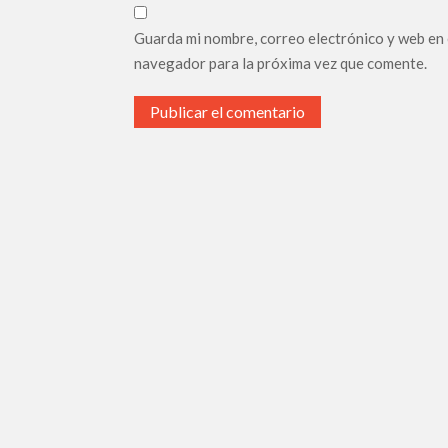
El dinero sucio de la ley: corrupción y vínculos 
Guarda mi nombre, correo electrónico y web en
Los Fantasmas de La Nave del Misterio: Cuando
navegador para la próxima vez que comente.
Contaminación en el Guadalquivir: ¿Peligra la 
Ecologistas en Acción denuncia la insensatez de
justificación previa
Alternativa Republicana apoya la creación de es
Accidente Mortal de Helicóptero Reaviva el Deb
Oficina Antifraude en Andalucía: ¿Realmente 
Se «Acabó la Fiesta» de Alvise: La caída de u
Desprotección de los Activistas y Denunciante
El Parlamento Europeo: De guardián a represor 
La desfasada y anacrónica propuesta de Cándido
el deshilachamiento de la identidad nacional»
La lucha de cientos de extranjeros por la homo
Sevilla: La lucha por conservar el arbolado urb