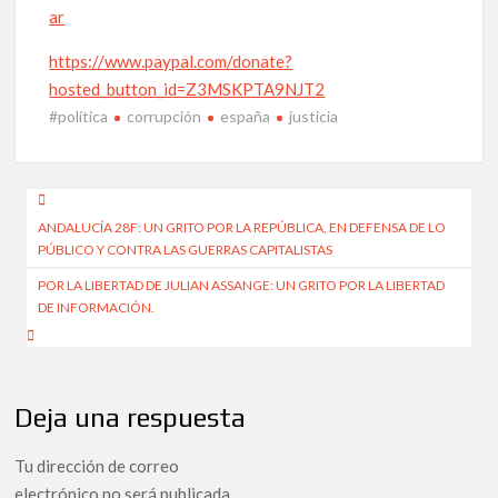
ar
https://www.paypal.com/donate?
hosted_button_id=Z3MSKPTA9NJT2
#política
corrupción
españa
justicia
Navegación
ANDALUCÍA 28F: UN GRITO POR LA REPÚBLICA, EN DEFENSA DE LO
de
PÚBLICO Y CONTRA LAS GUERRAS CAPITALISTAS
entradas
POR LA LIBERTAD DE JULIAN ASSANGE: UN GRITO POR LA LIBERTAD
DE INFORMACIÓN.
Deja una respuesta
Tu dirección de correo
electrónico no será publicada.