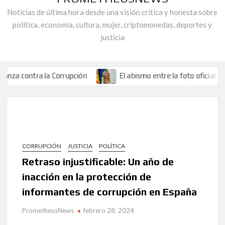
Noticias de última hora desde una visión crítica y honesta sobre
política, economía, cultura, mujer, criptomonedas, deportes y
justicia
ra la Corrupción
El abismo entre la foto oficial de Yolanda D
o Mancomunidad de Guadalquivir.
Al descubierto las gravísimas irre
 década después de las primeras filtraciones sobre la financiación ilíci
ra la Corrupción
El abismo entre la foto oficial de Yolanda D
o Mancomunidad de Guadalquivir.
Al descubierto las gravísimas irre
CORRUPCIÓN
JUSTICIA
POLÍTICA
 década después de las primeras filtraciones sobre la financiación ilíci
Retraso injustificable: Un año de
inacción en la protección de
informantes de corrupción en España
PrometheusNews
febrero 28, 2024