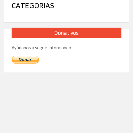
CATEGORIAS
Donativos
Ayúdanos a seguir informando
Newsletter
Funciona gracias a WordPress
|
Tema: TimesNews
|
por
ThemeSpiral.com
.