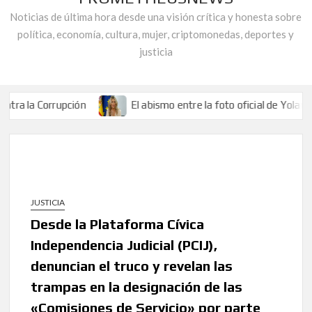
Noticias de última hora desde una visión crítica y honesta sobre
política, economía, cultura, mujer, criptomonedas, deportes y
justicia
Corrupción
El abismo entre la foto oficial de Yolanda Díaz y 
inero de los andaluces.
Entrelazados en la Telaraña de la Corrupció
lica».
La asociación «Alianza Contra la Corrupción» responde a Ju
Corrupción
El abismo entre la foto oficial de Yolanda Díaz y 
inero de los andaluces.
Entrelazados en la Telaraña de la Corrupció
JUSTICIA
lica».
La asociación «Alianza Contra la Corrupción» responde a Ju
Desde la Plataforma Cívica
Independencia Judicial (PCIJ),
denuncian el truco y revelan las
trampas en la designación de las
«Comisiones de Servicio» por parte