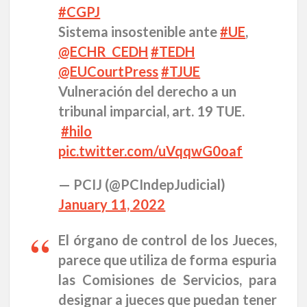
#CGPJ
Sistema insostenible ante
#UE
,
@ECHR_CEDH
#TEDH
@EUCourtPress
#TJUE
Vulneración del derecho a un
tribunal imparcial, art. 19 TUE.
#hilo
pic.twitter.com/uVqqwG0oaf
— PCIJ (@PCIndepJudicial)
January 11, 2022
El órgano de control de los Jueces,
parece que utiliza de forma espuria
las
Comisiones de Servicios
, para
designar a jueces que puedan tener