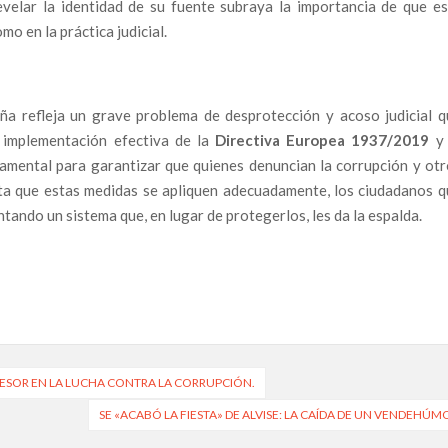
evelar la identidad de su fuente subraya la importancia de que es
isiones en Pandemia y una Trama Política Cruzada por
mo en la práctica judicial.
rcan al Presidente Sánchez: ¿Es Hora de Dimisión?
 Desamparo de los Alertadores en España
ña refleja un grave problema de desprotección y acoso judicial q
ataluña: “La ley no se aplica, y eso es corrupción
 implementación efectiva de la
Directiva Europea 1937/2019
y 
amental para garantizar que quienes denuncian la corrupción y otr
radas de Sánchez y Ábalos Desnudan la Intimidad del Poder
sta que estas medidas se apliquen adecuadamente, los ciudadanos q
tando un sistema que, en lugar de protegerlos, les da la espalda.
tre la Defensa de la Fauna y el Escándalo de la Manipulación
cación de Begoña Gómez? Un Debate que Divide a España
rinto Judicial y Político que Sacude a España
pción Policial Entra en el Caso Mediador
ESOR EN LA LUCHA CONTRA LA CORRUPCIÓN.
a: Un Pulso entre la Inviolabilidad y la Denuncia de la
SE «ACABÓ LA FIESTA» DE ALVISE: LA CAÍDA DE UN VENDEHÚM
cas del Poder en su Nuevo Podcast