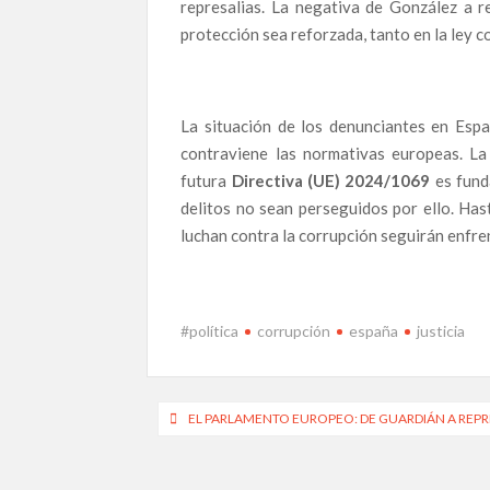
represalias. La negativa de González a r
El Caso del Novio de Ayuso: Fraude Fiscal, Com
protección sea reforzada, tanto en la ley co
Filtraciones
La Sombra del Nepotismo y la Prevaricación Ce
La Ineficacia de las Agencias Antifraude y el
La situación de los denunciantes en Espa
AEDICO denuncia la impunidad institucional en C
contraviene las normativas europeas. La
futura
Directiva (UE) 2024/1069
es fund
«Vomitivo» y «Pájara»: Las Conversaciones Filt
en el PSOE
delitos no sean perseguidos por ello. Ha
luchan contra la corrupción seguirán enfren
La Caída del Icono Animalista: Frank Cuesta, En
y el Lucro
¿Debería Dimitir Pedro Sánchez por la Impli
#política
corrupción
españa
justicia
La Investigación contra Begoña Gómez: Un Labe
El Investigador Bajo Sospecha: Cuando la Corru
Navegación
EL PARLAMENTO EUROPEO: DE GUARDIÁN A REPR
La Demanda del Rey Emérito a Miguel Ángel Revill
Corrupción
de
Alianza Contra la Corrupción Desvela las Cloa