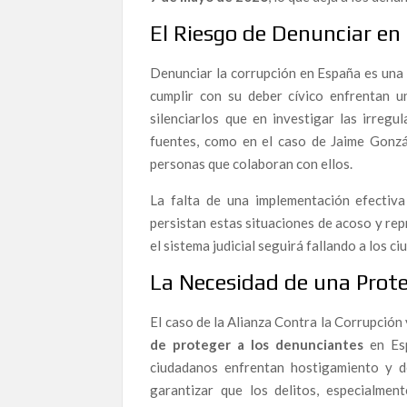
Sarkozy condenado Vs Eva Joly: ética frente a c
El Riesgo de Denunciar en
Ana contra Gürtel: La épica lucha de la denunc
Denunciar la corrupción en España es una a
El Caso Acayro: ¿Prevaricación o Venganza Judi
cumplir con su deber cívico enfrentan u
Promesas quemadas: la hipocresía del PSOE fr
silenciarlos que en investigar las irregu
fuentes, como en el caso de Jaime Gonzál
Santos Cerdán, en el ojo del huracán: Las graba
personas que colaboran con ellos.
ilegal del PSOE
Sexo, favores y enchufes: así hablaban Ábalos 
La falta de una implementación efectiva
persistan estas situaciones de acoso y re
‘Enchufismo’ Institucionalizado en la FAFFE: Vín
el sistema judicial seguirá fallando a los 
Andalucía
Santos Cerdán en el Caso Ábalos: La «Pieza Clav
La Necesidad de una Prote
Apoya a ST IN EXISTENCE en el Resurrection 
El caso de la Alianza Contra la Corrupción
AUDIOS BOMBA: ¿Un plan desde Ferraz para de
de proteger a los denunciantes
en Esp
Recordando a Dante Alighieri: Poesía, Exilio y el
ciudadanos enfrentan hostigamiento y de
La Herida Abierta de Aznalcóllar: Lucro, Imp
garantizar que los delitos, especialmen