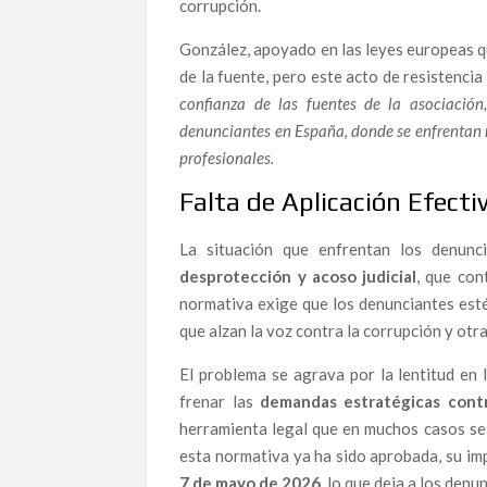
corrupción.
González, apoyado en las leyes europeas qu
de la fuente, pero este acto de resistencia
Infraestructuras al límite del colapso: cómo la 
confianza de las fuentes de la asociación
Poder en la Penumbra: Redes de Influencia, Re
denunciantes en España, donde se enfrentan no
profesionales.
Manifestación en Fuerteventura contra la corrupc
acceso real a la justicia
Falta de Aplicación Efecti
Ana Garrido Ramos, la denunciante que hoy vive
EDITORIAL | Cuando la solidaridad es la última 
La situación que enfrentan los denun
La Navidad de los invisibles: activistas contra 
desprotección y acoso judicial
, que con
normativa exige que los denunciantes estén
El precio de la honestidad: el abogado que perd
que alzan la voz contra la corrupción y otr
Galindo.
El problema se agrava por la lentitud en
Francisco José Sánchez del Águila Ramón: el abo
frenar las
demandas estratégicas contra
el exilio.
herramienta legal que en muchos casos se u
esta normativa ya ha sido aprobada, su im
Ana Garrido Ramos: Las cinco vidas de una mujer
7 de mayo de 2026
, lo que deja a los den
ciudadanía la proteja-