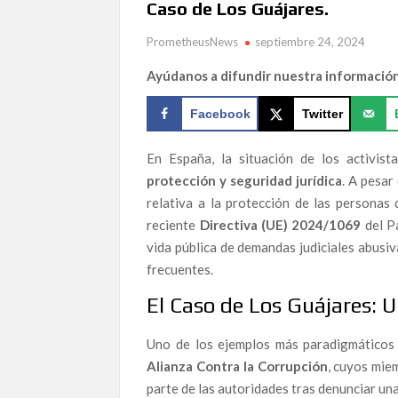
Caso de Los Guájares.
LOS GUARDIANES DEL GUADALQUIVIR: EL AC
AZNALCÓLLAR
PrometheusNews
septiembre 24, 2024
¡Aquí estamos con nuevo formato!
Ayúdanos a difundir nuestra informació
Martín Rodríguez Márquez (ASEPUCAR) alerta so
almeriense
Facebook
Twitter
«La gran clavada popular» por Topolino Almerí
En España, la situación de los activist
El algoritmo indomable: La Inteligencia Artifici
protección y seguridad jurídica
. A pesar
The Human Element & Biological Risk: A Perceptu
relativa a la protección de las personas
reciente
Directiva (UE) 2024/1069
del P
El Estrecho de Gibraltar frente a un nuevo ries
Andes en la seguridad marítima y la responsabili
vida pública de demandas judiciales abusiv
frecuentes.
La Alianza Contra la Corrupción incorpora “El B
política más incendiaria del Mediterráneo
El Caso de Los Guájares: 
LA ALIANZA CONTRA LA CORRUPCIÓN ALERT
Uno de los ejemplos más paradigmáticos
MINERA DE ANDALUCÍA”
Alianza Contra la Corrupción
, cuyos miem
parte de las autoridades tras denunciar u