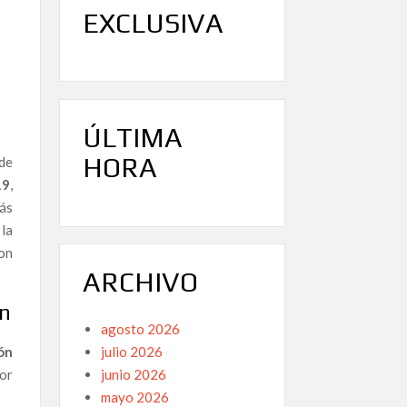
EXCLUSIVA
ÚLTIMA
HORA
de
19
,
ás
la
son
ARCHIVO
ón
agosto 2026
julio 2026
ón
junio 2026
por
mayo 2026