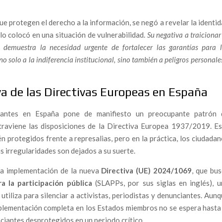
e protegen el derecho a la información, se negó a revelar la identi
 lo colocó en una situación de vulnerabilidad.
Su negativa a traicionar
corrupción erosiona la seguridad ferroviaria en España
, demuestra la necesidad urgente de fortalecer las garantías para 
scates Públicos y el Entorno del Expresidente Zapatero
 solo a la indiferencia institucional, sino también a peligros personale
ión judicial y policial: ciudadanos denuncian falta de
va de las Directivas Europeas en España
 un calvario en el extranjero
frontera contra la injusticia
ciantes en España pone de manifiesto un preocupante patrón 
la corrupción y el abuso de los poderosos.
traviene las disposiciones de la Directiva Europea 1937/2019. Es
 protegidos frente a represalias, pero en la práctica, los ciudada
ió todo por la corrupción pide apoyo para los hermanos
as irregularidades son dejados a su suerte.
 la implementación de la nueva
Directiva (UE) 2024/1069
, que bu
gado que se enfrentó al poder y fue condenado al silencio y
 la participación pública
(SLAPPs, por sus siglas en inglés), u
tiliza para silenciar a activistas, periodistas y denunciantes. Aun
plementación completa en los Estados miembros no se espera hasta
 que se negó a mirar hacia otro lado. — Es hora de que la
unciantes desprotegidos en un periodo crítico.