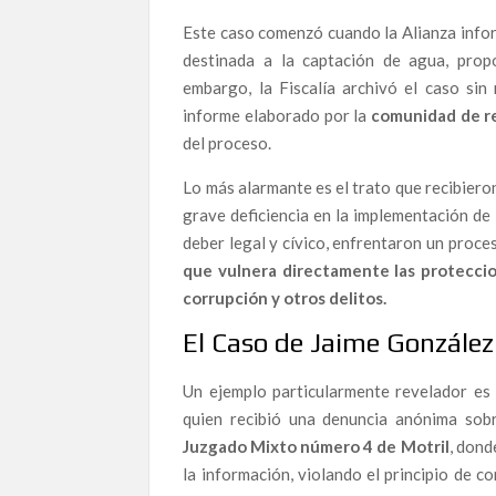
Mar Esteban, candidata en la lista de Almeriense
porque los políticos no hacen su trabajo”
Este caso comenzó cuando la Alianza info
destinada a la captación de agua, pro
Una denuncia de alto voltaje que permanece sin
embargo, la Fiscalía archivó el caso sin
de Cataluña una presunta trama criminal que imp
jurídicos: aún no ha sido citado.
informe elaborado por la
comunidad de r
del proceso.
Corrupción de altos vuelos: La crónicas de dos 
Líneas Aéreas
Lo más alarmante es el trato que recibiero
grave deficiencia en la implementación de
Editorial: Invercaria–Al Andalus: la absolución
deber legal y cívico, enfrentaron un proceso
La absolución del caso Invercaria–Al Andalus: e
que vulnera directamente las proteccio
corrupción y otros delitos.
Luis Gonzalo Segura publica ESPAÑA, CARA B: u
política e institucional que abandona a los alert
El Caso de Jaime González:
Alternativa Republicana toma las calles este 8
Un ejemplo particularmente revelador es
sociedad
quien recibió una denuncia anónima sobr
Cuando denunciar no es seguro: la dimisión del 
Juzgado Mixto número 4 de Motril
, dond
El pacto de silencio que protege al poder: el c
la información, violando el principio de c
España ante el abismo de la corrupción: La me