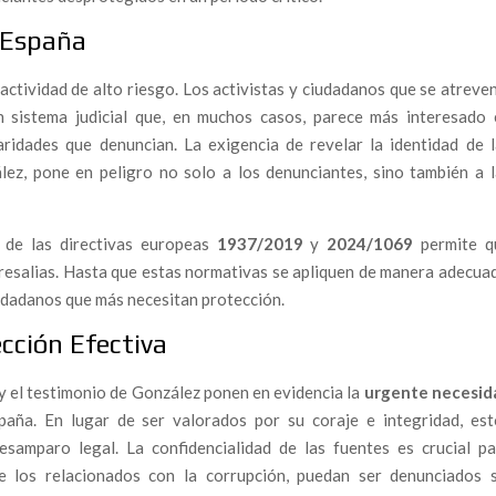
orrupción en la política francesa
 España
iante que hizo temblar los cimientos de España
ctividad de alto riesgo. Los activistas y ciudadanos que se atreve
cial contra un Juez Anticorrupción?
n sistema judicial que, en muchos casos, parece más interesado 
ente al fuego que devora España
laridades que denuncian. La exigencia de revelar la identidad de 
ez, pone en peligro no solo a los denunciantes, sino también a l
ciones del «Caso Koldo» apuntan a una presunta financiación
y Koldo en el Gobierno
 de las directivas europeas
1937/2019
y
2024/1069
permite q
presalias. Hasta que estas normativas se apliquen de manera adecua
culos Políticos y Familiares Bajo la Lupa Judicial en
ciudadanos que más necesitan protección.
e» Bajo el Foco Judicial
cción Efectiva
Fest Band Contest
 y el testimonio de González ponen en evidencia la
urgente necesid
rribar a la UCO?
aña. En lugar de ser valorados por su coraje e integridad, est
 Infierno de la Indiferencia
samparo legal. La confidencialidad de las fuentes es crucial pa
unidad y la Amenaza de un Nuevo Desastre en Doñana
te los relacionados con la corrupción, puedan ser denunciados s