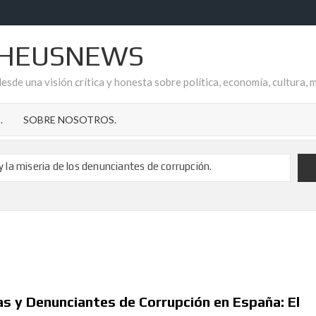
HEUSNEWS
esde una visión crítica y honesta sobre política, economía, cultura, 
.
SOBRE NOSOTROS.
 y la miseria de los denunciantes de corrupción.
poyo a Fonsi Loaiza tras su brutal agresión
cripción de los delitos de pederastia
 de Ana Garrido Ramos es el refugio que todos necesitamos.
de la Temporalidad Pública en España
 CUELA EN AYTO. DE GARRUCHA
reflejo de la impunidad socialista en el Aljarafe sevillano
as y Denunciantes de Corrupción en España: El