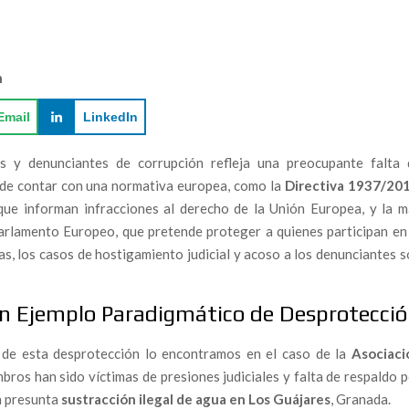
TIVISMO QUE SE ENFRENTA AL ECOCIDIO DE
n
bre el impacto real de las macrogranjas en el Levante
Email
LinkedIn
a
as y denunciantes de corrupción refleja una preocupante falta 
al como el nuevo folclore de la resistencia.
 de contar con una normativa europea, como la
Directiva 1937/20
al Audit for Marine Insurers in the Strait of Gibraltar.
 que informan infracciones al derecho de la Unión Europea, y la m
arlamento Europeo, que pretende proteger a quienes participan en 
go emergente: un informe alerta del impacto del Hantavirus
dad civil
as, los casos de hostigamiento judicial y acoso a los denunciantes 
arco del Capitán Araña”: una nueva etapa para la sátira
Un Ejemplo Paradigmático de Desprotecci
A: “EL GUADALQUIVIR NO PUEDE SER LA CLOACA
 de esta desprotección lo encontramos en el caso de la
Asociaci
bros han sido víctimas de presiones judiciales y falta de respaldo 
na presunta
sustracción ilegal de agua en Los Guájares
, Granada.