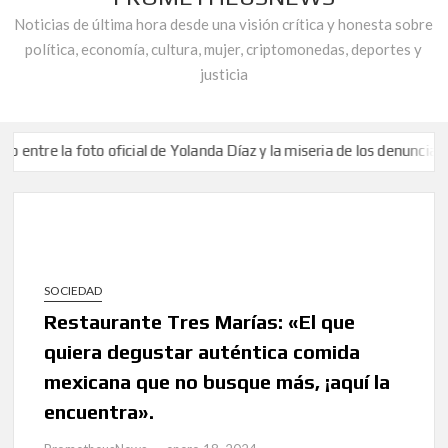
Noticias de última hora desde una visión crítica y honesta sobre
política, economía, cultura, mujer, criptomonedas, deportes y
justicia
la foto oficial de Yolanda Díaz y la miseria de los denunciantes de co
dos en la Telaraña de la Corrupción: Capítulo 171 de ‘El Barco del Ca
ntra la Corrupción» responde a Juan Carlos Abascal Candás, Alcalde 
la foto oficial de Yolanda Díaz y la miseria de los denunciantes de co
dos en la Telaraña de la Corrupción: Capítulo 171 de ‘El Barco del Ca
SOCIEDAD
ntra la Corrupción» responde a Juan Carlos Abascal Candás, Alcalde 
Restaurante Tres Marías: «El que
quiera degustar auténtica comida
mexicana que no busque más, ¡aquí la
encuentra».