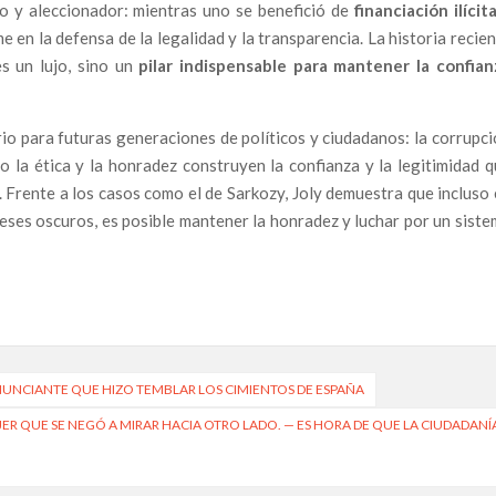
do y aleccionador: mientras uno se benefició de
financiación ilícit
me en la defensa de la legalidad y la transparencia. La historia recie
es un lujo, sino un
pilar indispensable para mantener la confian
corrupción erosiona la seguridad ferroviaria en España
scates Públicos y el Entorno del Expresidente Zapatero
io para futuras generaciones de políticos y ciudadanos: la corrupc
la ética y la honradez construyen la confianza y la legitimidad 
ión judicial y policial: ciudadanos denuncian falta de
 Frente a los casos como el de Sarkozy, Joly demuestra que incluso
eses oscuros, es posible mantener la honradez y luchar por un sist
 un calvario en el extranjero
frontera contra la injusticia
la corrupción y el abuso de los poderosos.
ió todo por la corrupción pide apoyo para los hermanos
ENUNCIANTE QUE HIZO TEMBLAR LOS CIMIENTOS DE ESPAÑA
gado que se enfrentó al poder y fue condenado al silencio y
ER QUE SE NEGÓ A MIRAR HACIA OTRO LADO. — ES HORA DE QUE LA CIUDADANÍ
 que se negó a mirar hacia otro lado. — Es hora de que la