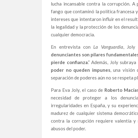
Mar Esteban, candidata en la lista de Almeriense
lucha incansable contra la corrupción. A
porque los políticos no hacen su trabajo”
fango que contaminó la política francesa
intereses que intentaron influir en el resu
Una denuncia de alto voltaje que permanece sin
la legalidad y la protección de los denunc
de Cataluña una presunta trama criminal que imp
jurídicos: aún no ha sido citado.
cualquier democracia.
En entrevista con
La Vanguardia
, Joly
Corrupción de altos vuelos: La crónicas de dos 
Líneas Aéreas
denunciantes son pilares fundamentales de
Editorial: Invercaria–Al Andalus: la absolución
pierde confianza
.” Además, Joly subraya
poder no queden impunes
, una visión
La absolución del caso Invercaria–Al Andalus: e
separación de poderes aún no se respeta p
Luis Gonzalo Segura publica ESPAÑA, CARA B: u
Para Eva Joly, el caso de
Roberto Macía
política e institucional que abandona a los alert
necesidad de proteger a los denunci
irregularidades en España, y su experienc
Alternativa Republicana toma las calles este 8
sociedad
madurez de cualquier sistema democrático
Cuando denunciar no es seguro: la dimisión del 
contra la corrupción requiere valentía 
abusos del poder.
El pacto de silencio que protege al poder: el c
España ante el abismo de la corrupción: La me