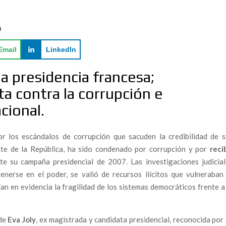
TIVISMO QUE SE ENFRENTA AL ECOCIDIO DE
n
Email
LinkedIn
bre el impacto real de las macrogranjas en el Levante
la presidencia francesa;
a
ta contra la corrupción e
al como el nuevo folclore de la resistencia.
cional.
al Audit for Marine Insurers in the Strait of Gibraltar.
go emergente: un informe alerta del impacto del Hantavirus
or los escándalos de corrupción que sacuden la credibilidad de s
dad civil
ente de la República, ha sido condenado por corrupción y por
reci
e su campaña presidencial de 2007. Las investigaciones judicial
arco del Capitán Araña”: una nueva etapa para la sátira
nerse en el poder, se valió de recursos ilícitos que vulneraban 
ían en evidencia la fragilidad de los sistemas democráticos frente a
A: “EL GUADALQUIVIR NO PUEDE SER LA CLOACA
 de
Eva Joly
, ex magistrada y candidata presidencial, reconocida por