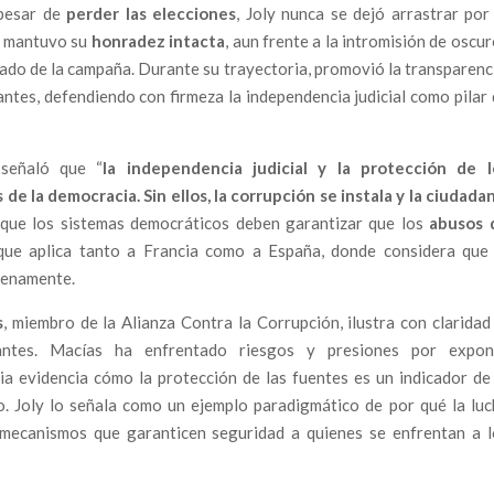
s: “La sociedad civil tiene que hacerse con la política
 pesar de
perder las elecciones
, Joly nunca se dejó arrastrar por
 y mantuvo su
honradez intacta
, aun frente a la intromisión de oscu
ltado de la campaña. Durante su trayectoria, promovió la transparenc
 respuesta: Un abogado denuncia ante la Fiscalía Superior
iantes, defendiendo con firmeza la independencia judicial como pilar
licaría a dirigentes del Partido Popular y operadores
 señaló que “
la independencia judicial y la protección de l
rescates «estratégicos» Plus Ultra Líneas Aéreas y Ándalus
 la democracia. Sin ellos, la corrupción se instala y la ciudada
 que consagra la impunidad
 que los sistemas democráticos deben garantizar que los
abusos 
 que aplica tanto a Francia como a España, donde considera que 
l proyecto “aéreo” que se estrelló con dinero público
lenamente.
n libro imprescindible para comprender la descomposición
s
, miembro de la Alianza Contra la Corrupción, ilustra con claridad
adores a la muerte civil
antes. Macías ha enfrentado riesgos y presiones por expon
ia evidencia cómo la protección de las fuentes es un indicador de
M: un feminismo que reclama República para transformar la
. Joly lo señala como un ejemplo paradigmático de por qué la luc
DAO revela el fracaso del canal interno de la Policía Nacional
y mecanismos que garanticen seguridad a quienes se enfrentan a l
aso de Elisa Mouliaá y la soledad de quienes denuncian
tástasis de un sistema sostenido por la impunidad