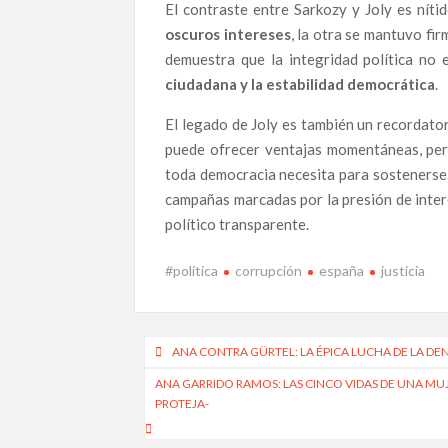
El contraste entre Sarkozy y Joly es níti
oscuros intereses
, la otra se mantuvo fir
demuestra que la integridad política no 
Infraestructuras al límite del colapso: cómo la 
ciudadana y la estabilidad democrática
.
Poder en la Penumbra: Redes de Influencia, Re
El legado de Joly es también un recordator
puede ofrecer ventajas momentáneas, pero 
Manifestación en Fuerteventura contra la corrupc
acceso real a la justicia
toda democracia necesita para sostenerse.
campañas marcadas por la presión de inter
Ana Garrido Ramos, la denunciante que hoy vive
político transparente.
EDITORIAL | Cuando la solidaridad es la última 
La Navidad de los invisibles: activistas contra 
#política
corrupción
españa
justicia
El precio de la honestidad: el abogado que perd
Galindo.
Navegación
ANA CONTRA GÜRTEL: LA ÉPICA LUCHA DE LA D
Francisco José Sánchez del Águila Ramón: el abo
de
ANA GARRIDO RAMOS: LAS CINCO VIDAS DE UNA MUJ
el exilio.
PROTEJA-
entradas
Ana Garrido Ramos: Las cinco vidas de una mujer