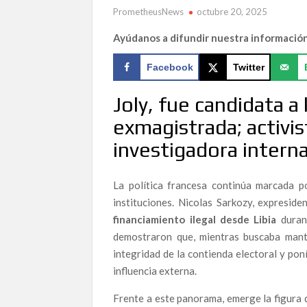
LOS GUARDIANES DEL GUADALQUIVIR: EL AC
PrometheusNews
octubre 20, 2025
AZNALCÓLLAR
Ayúdanos a difundir nuestra informació
¡Aquí estamos con nuevo formato!
Facebook
Twitter
Martín Rodríguez Márquez (ASEPUCAR) alerta so
almeriense
Joly, fue candidata a 
«La gran clavada popular» por Topolino Almerí
exmagistrada; activis
El algoritmo indomable: La Inteligencia Artifici
investigadora interna
The Human Element & Biological Risk: A Perceptu
El Estrecho de Gibraltar frente a un nuevo ries
La política francesa continúa marcada p
Andes en la seguridad marítima y la responsabili
instituciones. Nicolas Sarkozy, expresid
financiamiento ilegal desde Libia
durant
La Alianza Contra la Corrupción incorpora “El B
política más incendiaria del Mediterráneo
demostraron que, mientras buscaba mante
integridad de la contienda electoral y pon
LA ALIANZA CONTRA LA CORRUPCIÓN ALERT
influencia externa.
MINERA DE ANDALUCÍA”
Frente a este panorama, emerge la figura