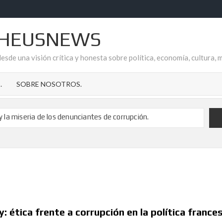
HEUSNEWS
esde una visión crítica y honesta sobre política, economía, cultura, 
.
SOBRE NOSOTROS.
 y la miseria de los denunciantes de corrupción.
o el apoyo a Fonsi Loaiza tras su brutal agresión
cripción de los delitos de pederastia
 de Ana Garrido Ramos es el refugio que todos necesitamos.
de la Temporalidad Pública en España
 CUELA EN AYTO. DE GARRUCHA
reflejo de la impunidad socialista en el Aljarafe sevillano
 ética frente a corrupción en la política france