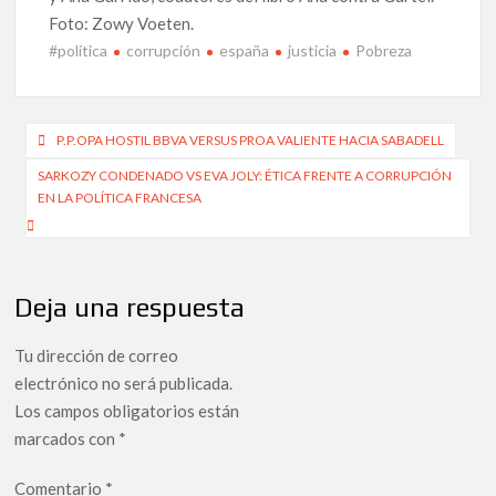
Foto: Zowy Voeten.
#política
corrupción
españa
justicia
Pobreza
Navegación
P.P.OPA HOSTIL BBVA VERSUS PROA VALIENTE HACIA SABADELL
de
SARKOZY CONDENADO VS EVA JOLY: ÉTICA FRENTE A CORRUPCIÓN
EN LA POLÍTICA FRANCESA
entradas
Deja una respuesta
Tu dirección de correo
electrónico no será publicada.
Los campos obligatorios están
marcados con
*
Comentario
*