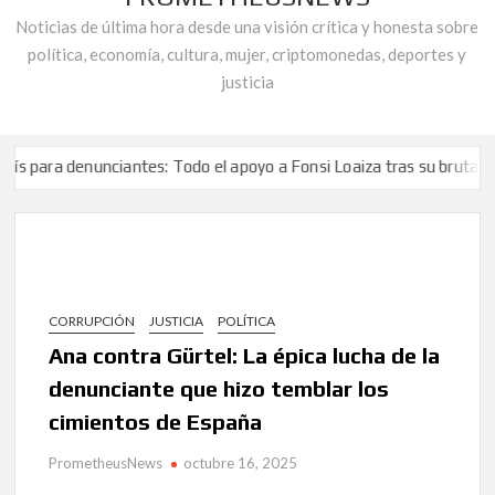
Noticias de última hora desde una visión crítica y honesta sobre
política, economía, cultura, mujer, criptomonedas, deportes y
justicia
nunciantes: Todo el apoyo a Fonsi Loaiza tras su brutal agresión
ito de auxilio de Robert Martínez, activista de la «plataforma de Af
ción reprueba la «doble vara de medir que la cúpula de UGT Andalucía
nunciantes: Todo el apoyo a Fonsi Loaiza tras su brutal agresión
ito de auxilio de Robert Martínez, activista de la «plataforma de Af
CORRUPCIÓN
JUSTICIA
POLÍTICA
ción reprueba la «doble vara de medir que la cúpula de UGT Andalucía
Ana contra Gürtel: La épica lucha de la
denunciante que hizo temblar los
cimientos de España
PrometheusNews
octubre 16, 2025