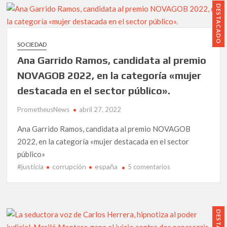
Valencia
DESTACADO
despide
al
juez
SOCIEDAD
estrella
Ana Garrido Ramos, candidata al premio
que
el
NOVAGOB 2022, en la categoría «mujer
PSOE
destacada en el sector público».
fichó
para
PrometheusNews
abril 27, 2022
combatir
la
Ana Garrido Ramos, candidata al premio NOVAGOB
corrupción
2022, en la categoría «mujer destacada en el sector
del
público»
PP
#justicia
corrupción
españa
en
5 comentarios
en
Ana
Valencia,
Garrido
pero
Ramos,
acabó
candidata
cobrando
al