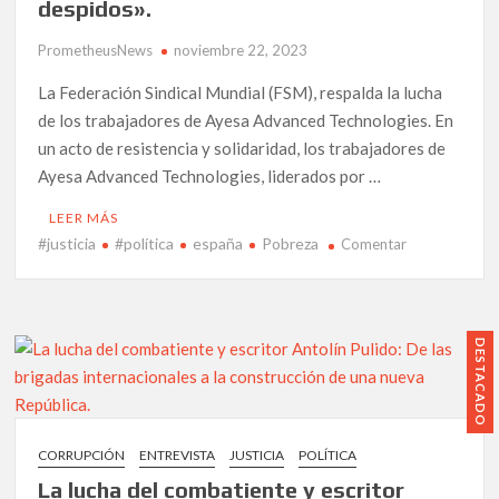
despidos».
público
y
PrometheusNews
noviembre 22, 2023
contra
las
La Federación Sindical Mundial (FSM), respalda la lucha
guerras
de los trabajadores de Ayesa Advanced Technologies. En
capitalistas
un acto de resistencia y solidaridad, los trabajadores de
Ayesa Advanced Technologies, liderados por …
LEER MÁS
#justicia
#política
españa
Pobreza
en
Comentar
Huelga
en
Ayesa:
«Trabajadore
DESTACADO
alzan
la
voz
contra
CORRUPCIÓN
ENTREVISTA
JUSTICIA
POLÍTICA
la
La lucha del combatiente y escritor
explotación