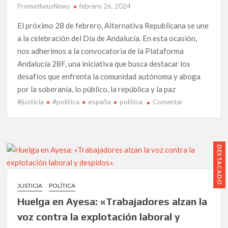
para
PrometheusNews
febrero 26, 2024
transformar
la
El próximo 28 de febrero, Alternativa Republicana se une
sociedad
a la celebración del Día de Andalucía. En esta ocasión,
nos adherimos a la convocatoria de la Plataforma
Andalucía 28F, una iniciativa que busca destacar los
desafíos que enfrenta la comunidad autónoma y aboga
por la soberanía, lo público, la república y la paz
#justicia
#política
españa
política
en
Comentar
Andalucía
28F:
Un
grito
DESTACADO
por
la
república,
JUSTICIA
POLÍTICA
en
Huelga en Ayesa: «Trabajadores alzan la
defensa
de
voz contra la explotación laboral y
lo