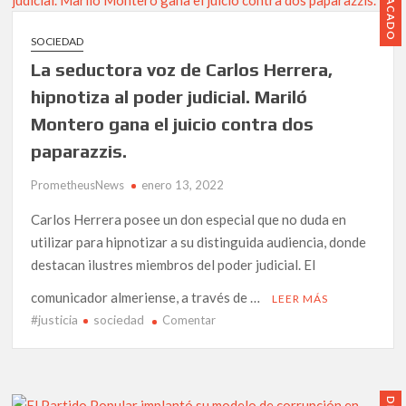
DESTACADO
1,3
premio
millones
NOVAGOB
SOCIEDAD
en
2022,
favores.
La seductora voz de Carlos Herrera,
en
la
hipnotiza al poder judicial. Mariló
categoría
Montero gana el juicio contra dos
«mujer
paparazzis.
destacada
en
PrometheusNews
enero 13, 2022
el
sector
Carlos Herrera posee un don especial que no duda en
público».
utilizar para hipnotizar a su distinguida audiencia, donde
destacan ilustres miembros del poder judicial. El
comunicador almeriense, a través de …
LEER MÁS
#justicia
sociedad
en
Comentar
La
seductora
voz
de