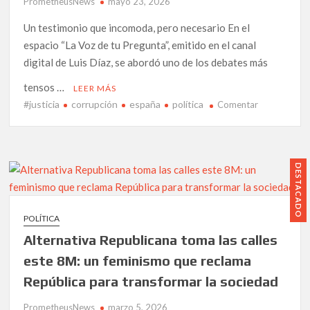
PrometheusNews
mayo 23, 2026
Un testimonio que incomoda, pero necesario En el
espacio “La Voz de tu Pregunta”, emitido en el canal
digital de Luis Díaz, se abordó uno de los debates más
tensos …
LEER MÁS
#justicia
corrupción
españa
política
en
Comentar
Martín
Rodríguez
Márquez
(ASEPUCAR)
DESTACADO
alerta
sobre
el
POLÍTICA
impacto
Alternativa Republicana toma las calles
real
de
este 8M: un feminismo que reclama
las
República para transformar la sociedad
macrogranja
en
PrometheusNews
marzo 5, 2026