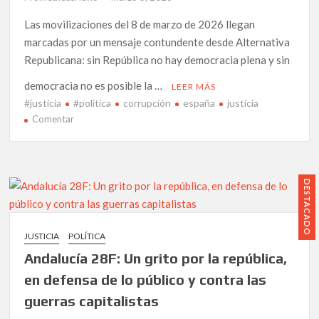
el
Levante
Las movilizaciones del 8 de marzo de 2026 llegan
almeriense
marcadas por un mensaje contundente desde Alternativa
Republicana: sin República no hay democracia plena y sin
democracia no es posible la …
LEER MÁS
#justicia
#política
corrupción
españa
justicia
en
Comentar
Alternativa
Republicana
toma
las
DESTACADO
calles
este
8M:
JUSTICIA
POLÍTICA
un
Andalucía 28F: Un grito por la república,
feminismo
que
en defensa de lo público y contra las
reclama
guerras capitalistas
República