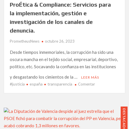
ProÉtica & Compliance: Servicios para
De
las
la implementación, gestión e
brigadas
investigación de los canales de
internacionales
denuncia.
a
la
PrometheusNews
octubre 26, 2023
construcción
de
Desde tiempos inmemoriales, la corrupción ha sido una
una
oscura mancha en el tejido social, empresarial, deportivo,
nueva
político, etc. Socavando la confianza en las instituciones
República.
y desgastando los cimientos de la …
LEER MÁS
#justicia
españa
transparencia
en
Comentar
ProÉtica
&
Compliance:
Servicios
DESTACADO
para
la implementación,
gestión