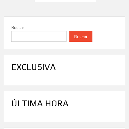
de
modelo
de
entradas
corrupció
en
Buscar
Andalucía
Buscar
EXCLUSIVA
ÚLTIMA HORA