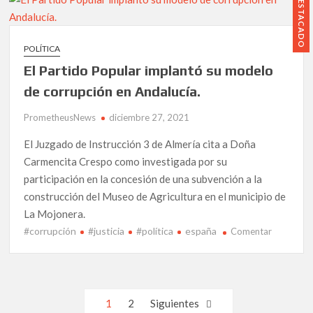
DESTACADO
Carlos
Herrera,
hipnotiza
POLÍTICA
al
El Partido Popular implantó su modelo
poder
judicial.
de corrupción en Andalucía.
Mariló
PrometheusNews
diciembre 27, 2021
Montero
gana
El Juzgado de Instrucción 3 de Almería cita a Doña
el
Carmencita Crespo como investigada por su
juicio
participación en la concesión de una subvención a la
contra
dos
construcción del Museo de Agricultura en el municipio de
paparazzis.
La Mojonera.
#corrupción
#justicia
#política
españa
en
Comentar
El
Partido
Popular
implantó
Paginación
1
2
Siguientes
su