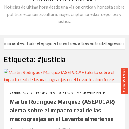
Noticias de última hora desde una visión crítica y honesta sobre
política, economía, cultura, mujer, criptomonedas, deportes y
justicia
s: Todo el apoyo a Fonsi Loaiza tras su brutal agresión
Por
ilio de Robert Martínez, activista de la «plataforma de Afectados BB
Etiqueta:
#justicia
ueba la «doble vara de medir que la cúpula de UGT Andalucía, aplica 
s: Todo el apoyo a Fonsi Loaiza tras su brutal agresión
Por
DESTACADO
ilio de Robert Martínez, activista de la «plataforma de Afectados BB
ueba la «doble vara de medir que la cúpula de UGT Andalucía, aplica 
CORRUPCIÓN
ECONOMÍA
JUSTICIA
MEDIOAMBIENTE
Martín Rodríguez Márquez (ASEPUCAR)
alerta sobre el impacto real de las
macrogranjas en el Levante almeriense