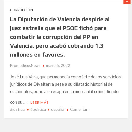
e
CORRUPCIÓN
investigación
La Diputación de Valencia despide al
de
los canales de
juez estrella que el PSOE fichó para
denuncia.
combatir la corrupción del PP en
Valencia, pero acabó cobrando 1,3
millones en favores.
PrometheusNews
mayo 5, 2022
José Luis Vera, que permanecía como jefe de los servicios
jurídicos de Divalterra pese a su dilatado historial de
escándalos, pone a su etapa en la mercantil coincidiendo
con su …
LEER MÁS
#justicia
#política
españa
en
Comentar
La
Diputación
de