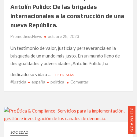
laboral
Antolín Pulido: De las brigadas
y
internacionales a la construcción de una
despidos».
nueva República.
PrometheusNews
octubre 28, 2023
Un testimonio de valor, justicia y perseverancia en la
búsqueda de un mundo más justo. En un mundo lleno de
desigualdades y adversidades, Antolín Pulido, ha
dedicado su vida a …
LEER MÁS
#justicia
españa
política
en
Comentar
La
lucha
del
combatiente
DESTACADO
y
escritor
Antolín
SOCIEDAD
Pulido: