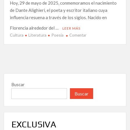
Hoy, 29 de mayo de 2025, conmemoramos el nacimiento
de Dante Alighieri, el poeta y escritor italiano cuya
influencia resuena a través de los siglos. Nacido en
Florencia alrededor del …
LEER MÁS
Cultura
Literatura
Poesía
en
Comentar
Recordando
a
Dante
Alighieri:
Poesía,
Exilio
y
Buscar
el
Infierno
Buscar
de
la
Indiferencia
EXCLUSIVA