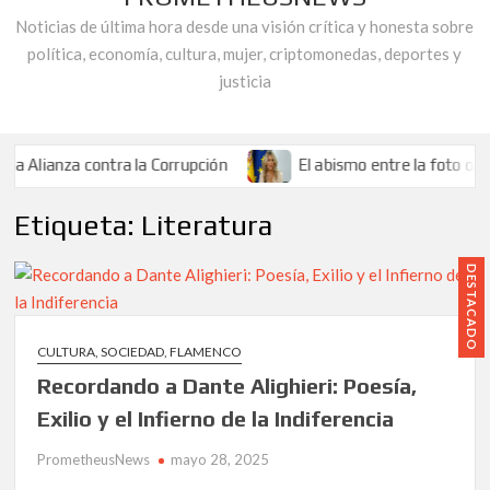
Noticias de última hora desde una visión crítica y honesta sobre
política, economía, cultura, mujer, criptomonedas, deportes y
justicia
ianza contra la Corrupción
El abismo entre la foto oficial d
y desprecio al dinero de los andaluces.
Entrelazados en la Telarañ
Etiqueta:
Literatura
il en la vida pública».
La asociación «Alianza Contra la Corrupció
ianza contra la Corrupción
El abismo entre la foto oficial d
DESTACADO
y desprecio al dinero de los andaluces.
Entrelazados en la Telarañ
il en la vida pública».
La asociación «Alianza Contra la Corrupció
CULTURA, SOCIEDAD, FLAMENCO
Recordando a Dante Alighieri: Poesía,
Exilio y el Infierno de la Indiferencia
PrometheusNews
mayo 28, 2025