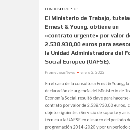
LOS GUARDIANES DEL GUADALQUIVIR: EL AC
FONDOS EUROPEOS
AZNALCÓLLAR
El Ministerio de Trabajo, tutel
¡Aquí estamos con nuevo formato!
Ernest & Young, obtiene un
Martín Rodríguez Márquez (ASEPUCAR) alerta so
«contrato urgente» por valor d
almeriense
2.538.930,00 euros para aseso
«La gran clavada popular» por Topolino Almerí
la Unidad Administradora del 
El algoritmo indomable: La Inteligencia Artifici
Social Europeo (UAFSE).
The Human Element & Biological Risk: A Perceptu
PrometheusNews
enero 2, 2022
El Estrecho de Gibraltar frente a un nuevo ries
Andes en la seguridad marítima y la responsabili
En el caso de la consultora Ernst & Young, la
declaración de urgencia del Ministerio de Tr
La Alianza Contra la Corrupción incorpora “El B
Economía Social, resultó clave para hacerse
política más incendiaria del Mediterráneo
contrato por valor de 2.538.930,00 euros, c
objeto siguiente: «Servicio de soporte y asi
LA ALIANZA CONTRA LA CORRUPCIÓN ALERT
MINERA DE ANDALUCÍA”
técnica a la UAFSE en el marco del período d
programación 2014-2020 y por un periodo 