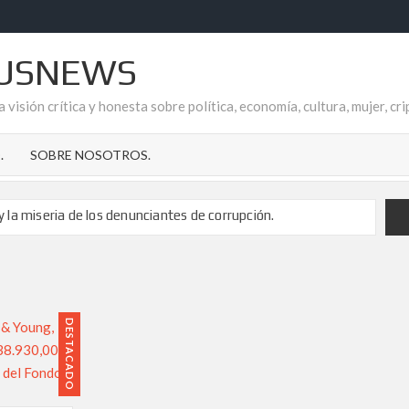
USNEWS
 visión crítica y honesta sobre política, economía, cultura, mujer, c
.
SOBRE NOSOTROS.
 y la miseria de los denunciantes de corrupción.
o el apoyo a Fonsi Loaiza tras su brutal agresión
cripción de los delitos de pederastia
 de Ana Garrido Ramos es el refugio que todos necesitamos.
DESTACADO
de la Temporalidad Pública en España
 CUELA EN AYTO. DE GARRUCHA
reflejo de la impunidad socialista en el Aljarafe sevillano